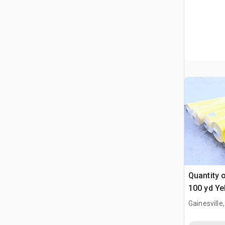
Quantity o
100 yd Y
Dive
Gainesville,