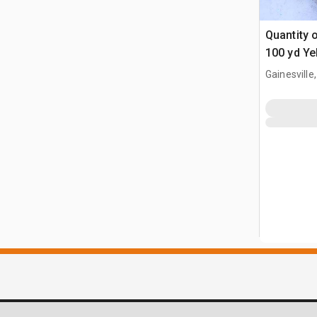
Quantity o
100 yd Y
Dive
Gainesville,