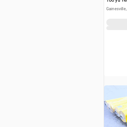
100 yd Y
Dive
Gainesville,