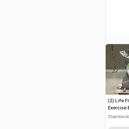
(2) Life F
Exercise 
Chambersb