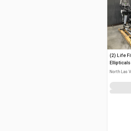
(2) Life F
Ellipticals
North Las 