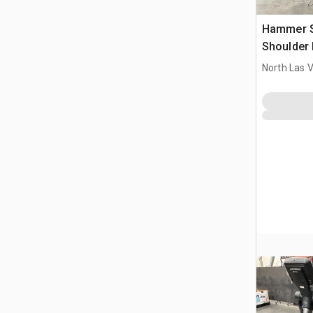
Hammer St
Shoulder 
Equipmen
North Las 