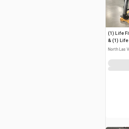
(1) Life F
& (1) Lif
Elliptical
North Las 