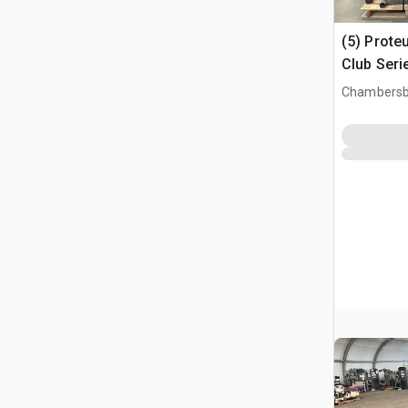
(5) Prot
Club Seri
Machines
Chambersb