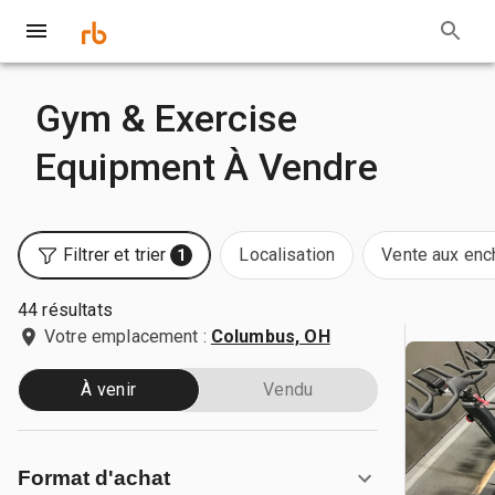
Gym & Exercise
Equipment À Vendre
Filtrer et trier
Localisation
Vente aux enc
1
44 résultats
Votre emplacement :
Columbus, OH
À venir
Vendu
Format d'achat