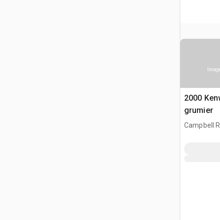
Image
2000 Ken
grumier
Campbell R