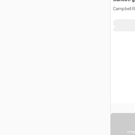
Campbell Ri
CAN
Image