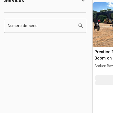
Services
Numéro de série
Prentice 
Boom on 1
L8513 6x
Broken Bow