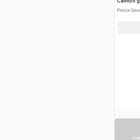
Camion g
Prince Geor
CAN
Image