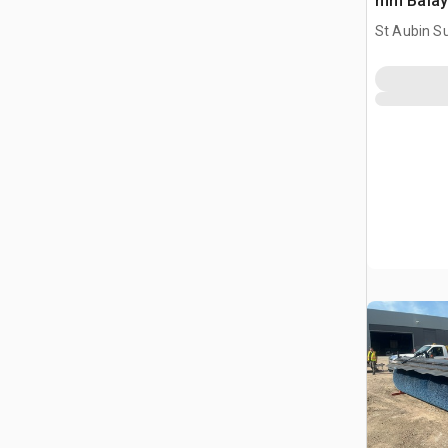
mm Balay
balayeus
St Aubin Su