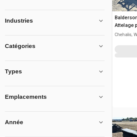
Balderson
Industries
Attelage 
Fits Cat 
Chehalis, 
Catégories
Types
Emplacements
Année