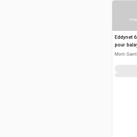
Image
Eddynet 6
pour bala
8540
Mont-Saint-