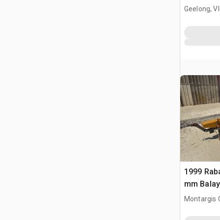
balayeus
Geelong, V
1999 Rab
mm Balay
Attelage 
Montargis 