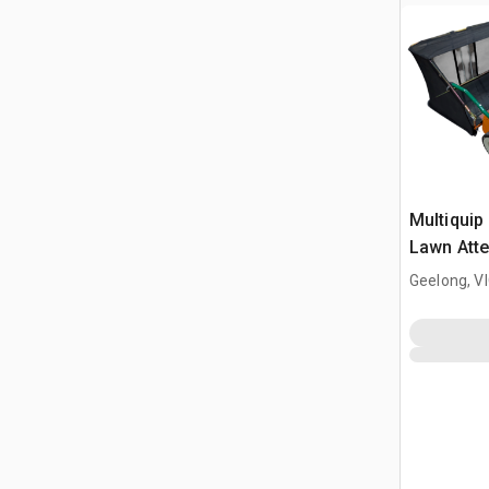
Multiquip 
Lawn Atte
balayeus
Geelong, V