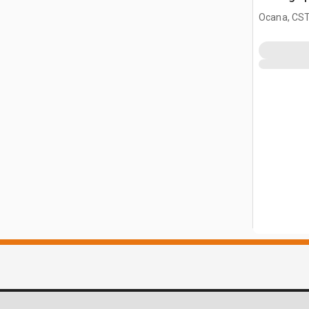
(Unused)
Ocana, CST