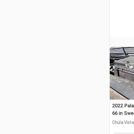
2022 Pal
66 in Swe
(Inoperab
Chula Vista