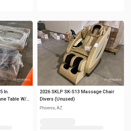
5 In.
2026 SKLP SK-S13 Massage Chair
ane Table W/
Divers (Unused)
 Lid Divers (Unused)
Phoenix, AZ