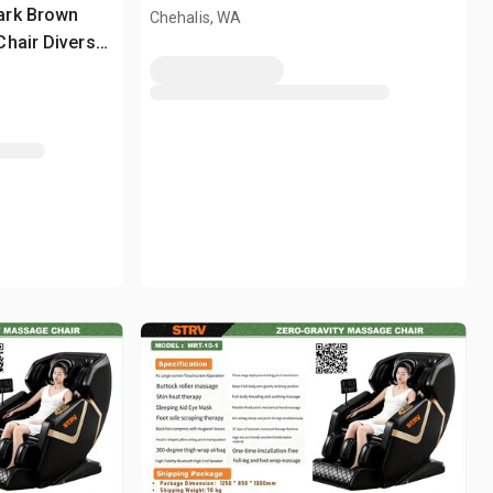
(Unused)
ark Brown
Chehalis, WA
hair Divers