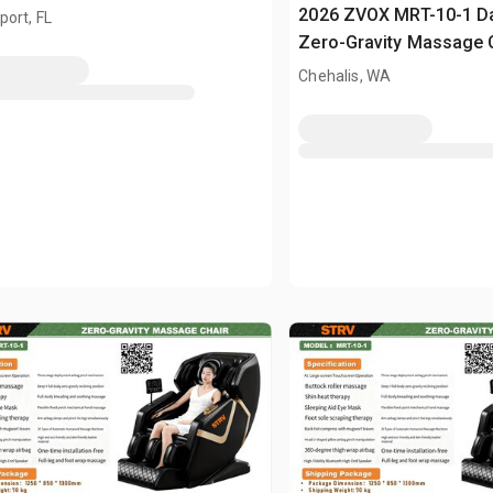
sed)
2026 ZVOX MRT-10-1 D
ort, FL
Zero-Gravity Massage C
(Unused)
Chehalis, WA