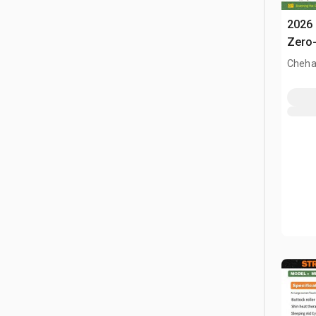
2026
Zero-
(Unu
Cheha