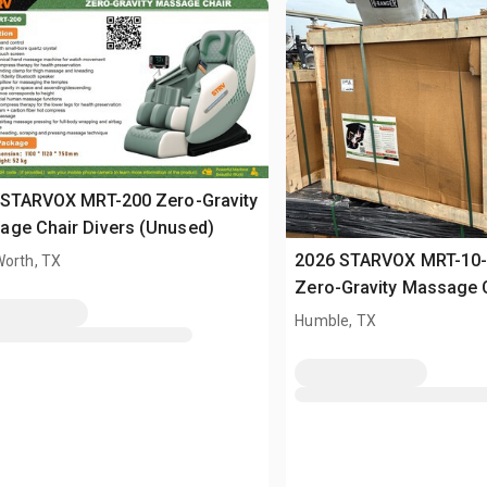
 STARVOX MRT-200 Zero-Gravity
Massage Chair Divers (Unused)
2026 STARVOX MRT-10-
Worth, TX
Zero-Gravity Massage C
(Unused)
Humble, TX