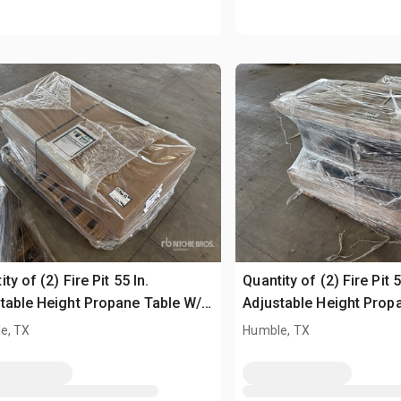
ty of (2) Fire Pit 55 In.
Quantity of (2) Fire Pit 5
table Height Propane Table W/
Adjustable Height Prop
Table Top Lid Divers (Unused)
Table Top
e, TX
Humble, TX