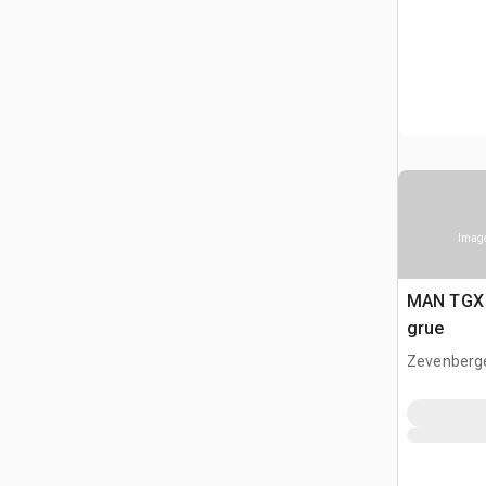
Image
MAN TGX 
grue
Zevenberg