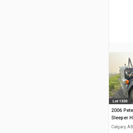
Lot 1330
2006 Pete
Sleeper 
Camion r
Calgary, A
(Inoperab