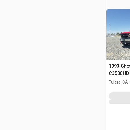
1993 Chev
C3500HD 
remorque
.
Tulare, CA