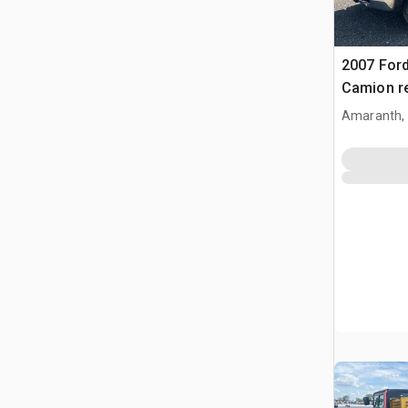
2007 Ford
Camion r
(Inoperab
Amaranth,