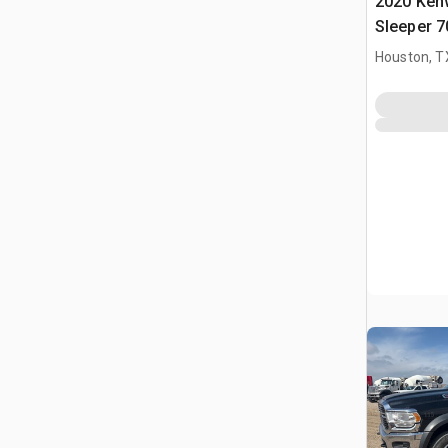
2020 Ken
Sleeper 7
Truck
Houston, T