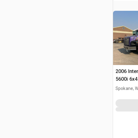
2006 Inte
5600i 6x4
remorque
Spokane, 