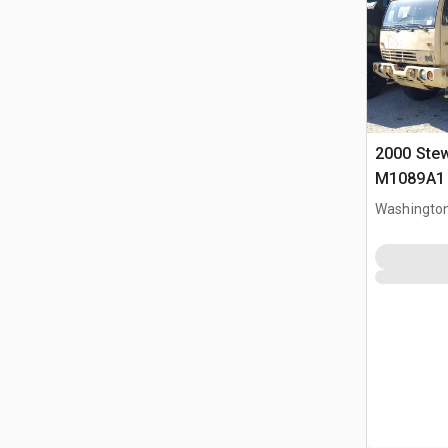
2000 Ste
M1089A1
remorque
Washingto