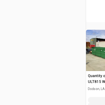
Quantity 
ULT815 Wa
Bins Dive
Dodson, LA