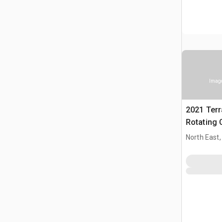
Image
2021 Ter
Rotating 
w/2021
North East