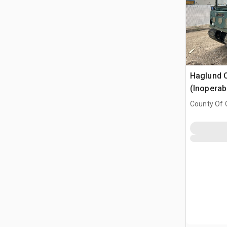
Haglund C
(Inoperab
County Of G
AB, CAN