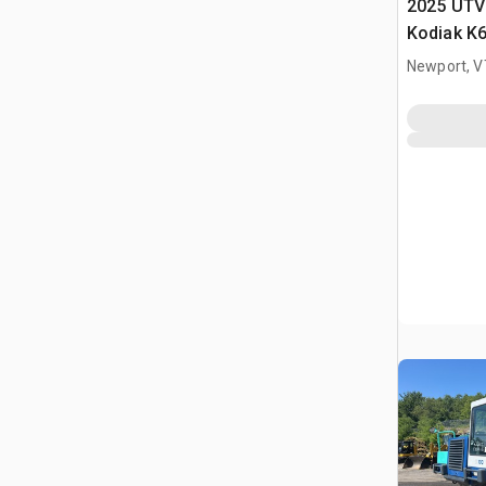
2025 UTV 
Kodiak K6
(Unused)
Newport, V