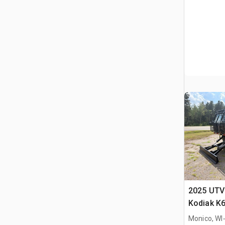
2025 UTV 
Kodiak K6
(Unused)
.
Monico, WI