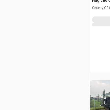
Haglund C
County Of 
Prairie No.