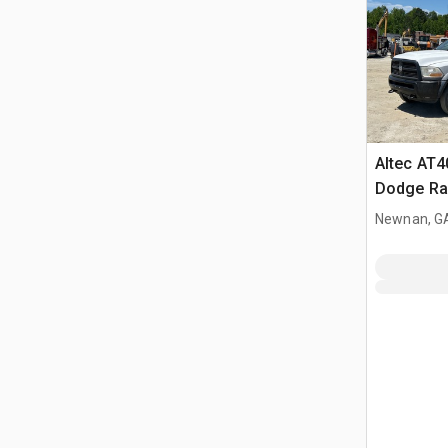
Altec AT4
Dodge Ra
Camion à
Newnan, G