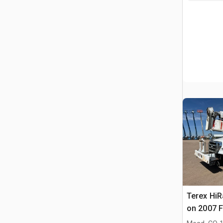
Terex HiR
on 2007 F
Cable Pla
.