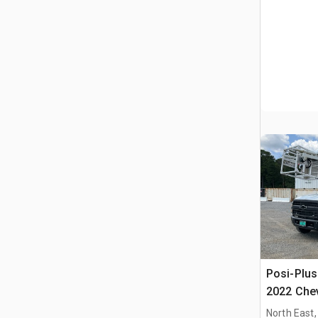
Posi-Plus
2022 Che
Cable Pla
North East