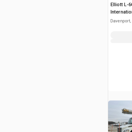
Elliott L-
Internati
Camion N
Davenport,