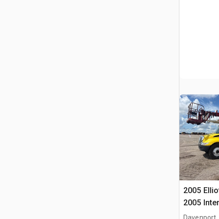
2005 Ellio
2005 Inte
Camion N
Davenport,