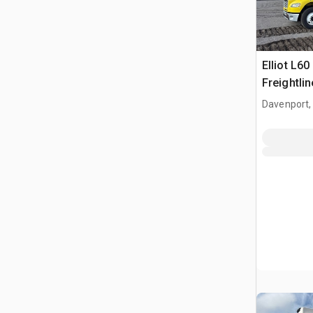
Elliot L60
Freightli
Camion N
Davenport,