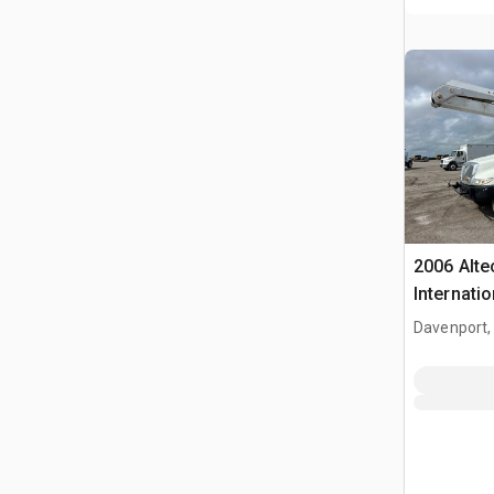
2006 Alte
Internati
Camion N
Davenport,