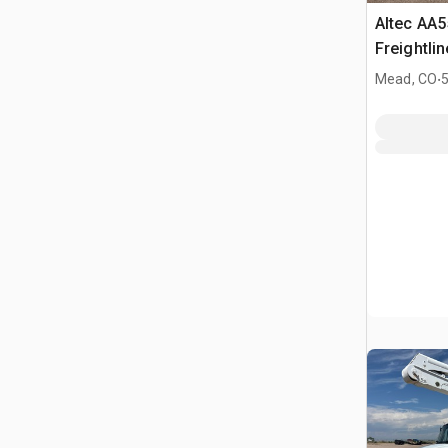
Altec AA5
Freightli
Camion N
.
Mead, CO