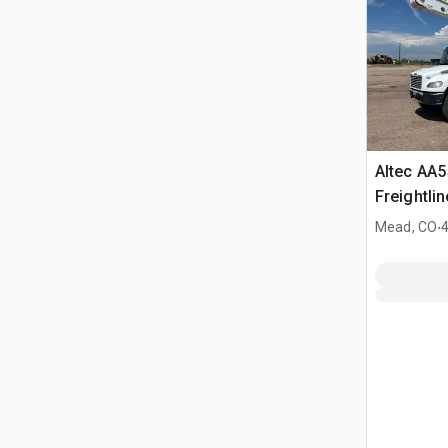
Altec AA5
Freightli
Camion N
.
Mead, CO