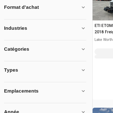
Format d'achat
ETI ETOMH
Industries
2018 Frei
Camion N
Lake Worth
Catégories
Types
Emplacements
Année