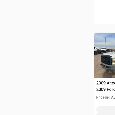
2009 Alte
2009 Ford
Camion à
Phoenix, A