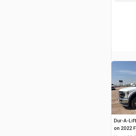
Dur-A-Lif
on 2022 F
Camion N