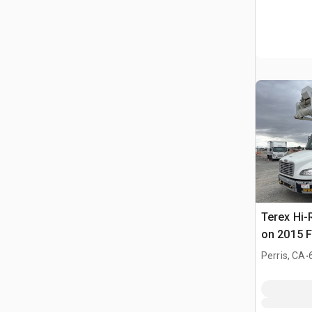
Terex Hi-
on 2015 F
4x2 Cami
.
Perris, CA