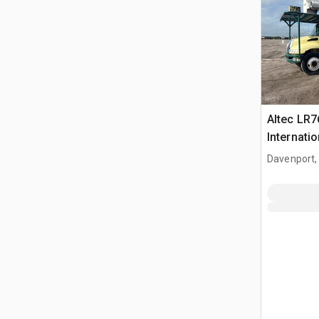
Altec LR7
Internati
Forestry 
Davenport,
Camion N