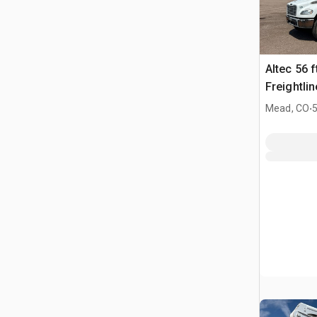
Altec 56 
Freightli
Camion N
.
Mead, CO