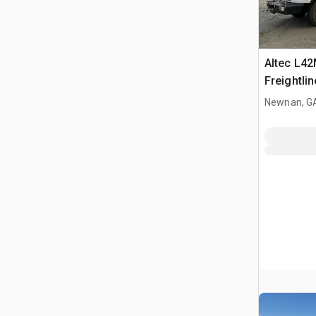
Altec L42
Freightli
Camion à
Newnan, G