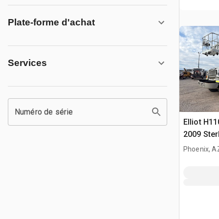
Plate-forme d'achat
Services
Numéro de série
Elliot H1
2009 Ster
Camion à
Phoenix, A