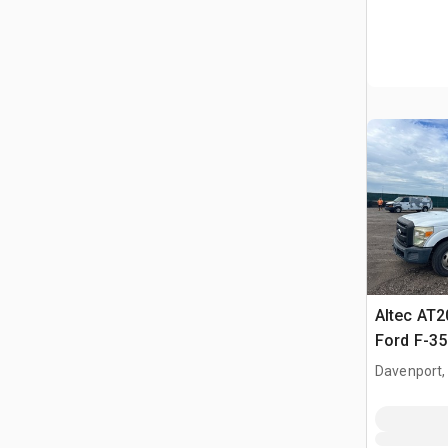
Altec AT2
Ford F-3
Nacelle
Davenport,