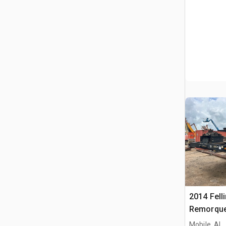
2014 Felli
Remorque
Hydrauliq
Mobile, AL