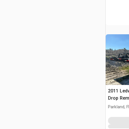
2011 Ledw
Drop Rem
Équipeme
Parkland, F