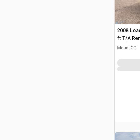
2008 Loa
ft T/A R
Équipeme
Mead, CO