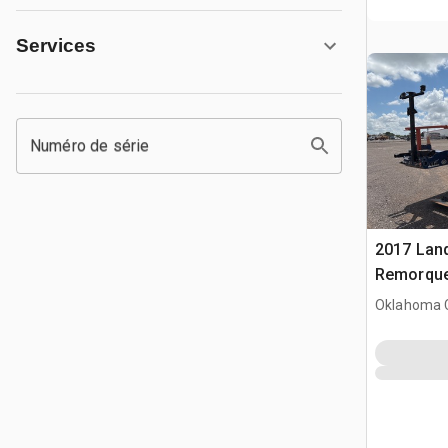
Services
Numéro de série
2017 Land
Remorque
Hydrauliq
Oklahoma C