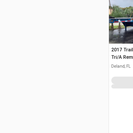
2017 Trai
Tri/A Re
Équipeme
Deland, FL