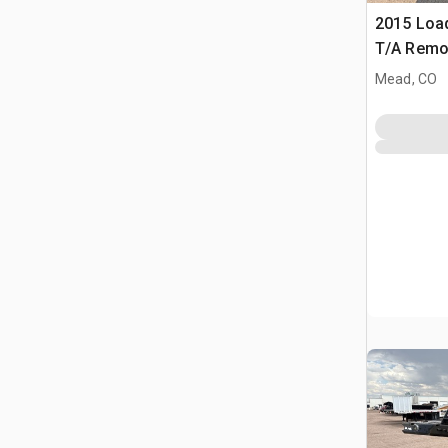
2015 Load
T/A Remo
Équipeme
Mead, CO