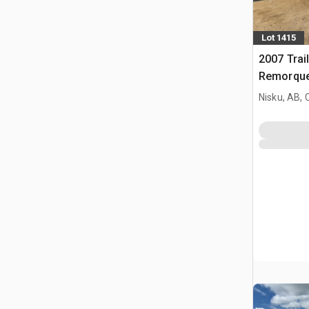
Lot 1415
2007 Trai
Remorque
Hydrauliq
Nisku, AB,