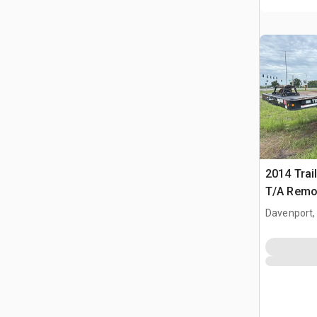
2014 Trai
T/A Remo
Équipeme
Davenport,