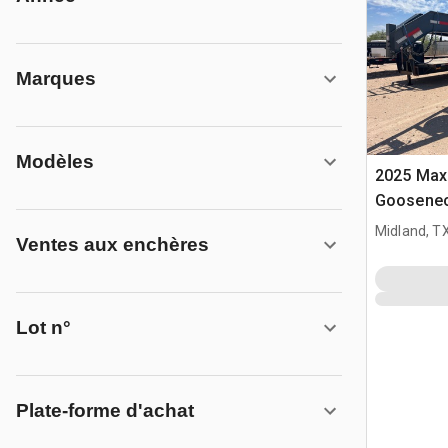
Marques
Modèles
2025 Maxe
Gooseneck
Trailer
Midland, T
Ventes aux enchères
Lot n°
Plate-forme d'achat