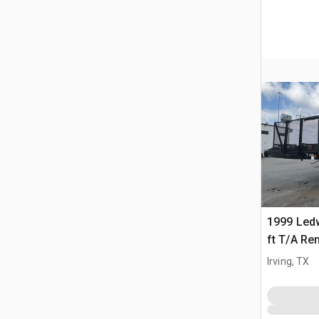
1999 Led
ft T/A R
Équipeme
Irving, TX