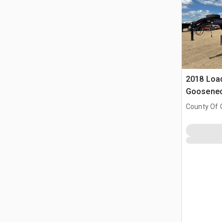
2018 Load
Goosenec
Équipeme
County Of G
AB, CAN