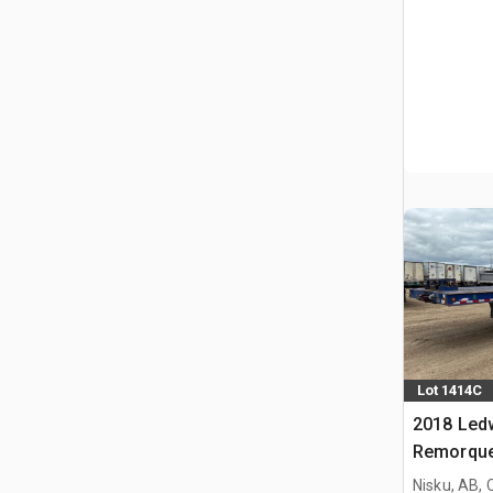
Lot 1414C
2018 Ledw
Remorque
Hydrauliq
Nisku, AB,