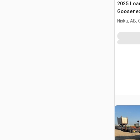
2025 Load
Goosenec
Équipeme
Nisku, AB,
(Unused)