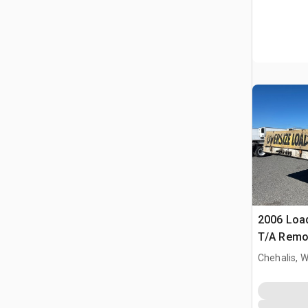
2006 Load
T/A Remo
Équipeme
Chehalis, 