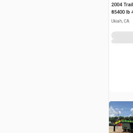
2004 Trai
85400 lb 
Pour Équ
Ukiah, CA
Hydrauliq