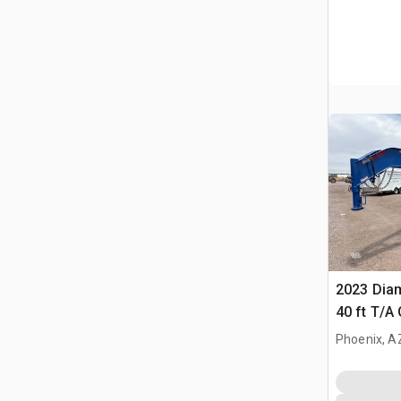
2023 Dia
40 ft T/A
Remorque
Phoenix, A
Hydrauliq