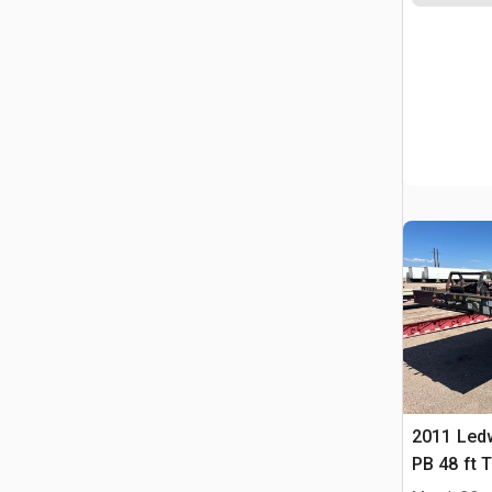
2011 Led
PB 48 ft 
Équipeme