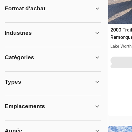
Format d'achat
2000 Trai
Industries
Remorque
Hydrauliq
Lake Worth
Catégories
Types
Emplacements
Année