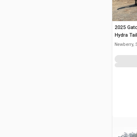
2025 Gat
Hydra Tail
Goosenec
Newberry, 
Équipeme