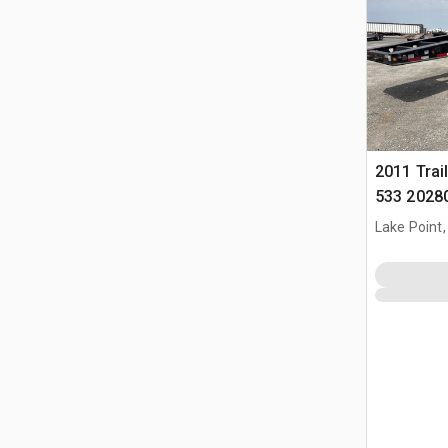
2011 Trai
533 20280
Remorque
Lake Point,
Hydrauliq