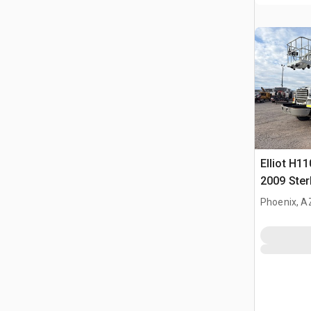
Elliot H1
2009 Ster
Camion à
Phoenix, A