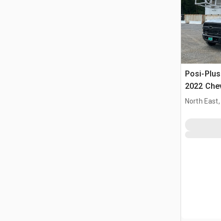
Posi-Plus
2022 Che
Cable Pla
North East