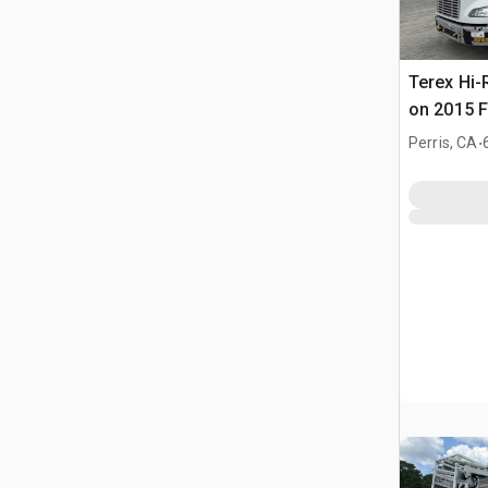
Terex Hi-
on 2015 F
4x2 Cami
.
Perris, CA