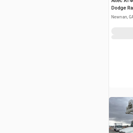
Altec AT4
Dodge Ra
Camion à
Newnan, G