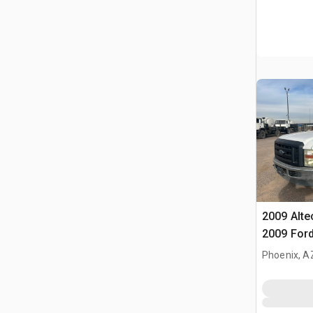
2009 Alte
2009 Ford
Camion à
Phoenix, A