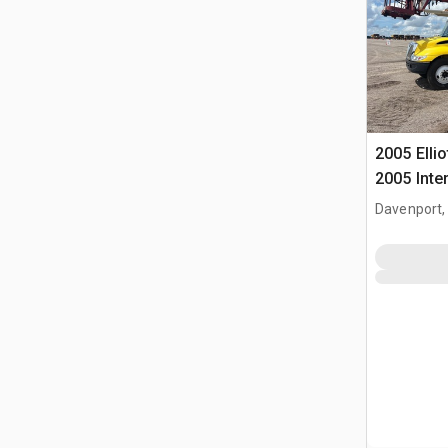
2005 Ellio
2005 Inte
Camion N
Davenport,