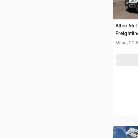
Altec 56 
Freightli
Camion N
.
Mead, CO