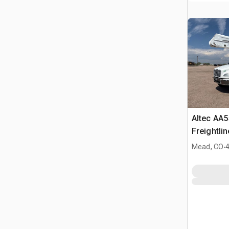
Altec AA5
Freightli
Camion N
.
Mead, CO