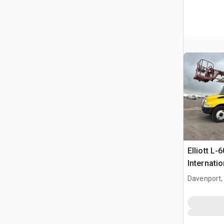
Elliott L-
Internati
Camion N
Davenport,