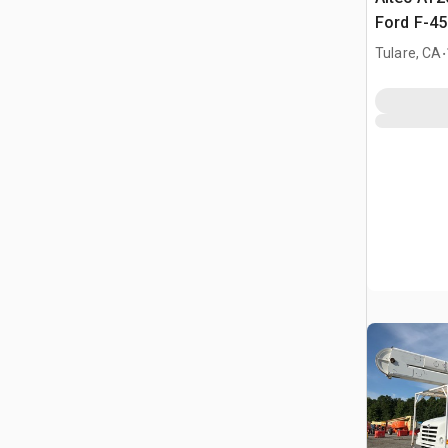
Ford F-4
Nacelle
.
Tulare, CA