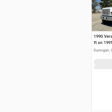
1990 Vers
ft on 199
Camion N
Dunnigan, 