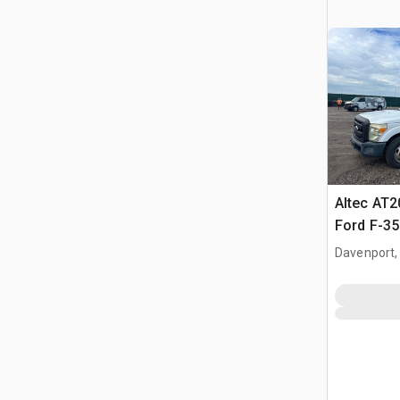
Altec AT2
Ford F-3
Nacelle
Davenport,