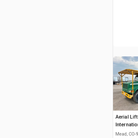
Aerial Lif
Internati
Forestry 
.
Mead, CO