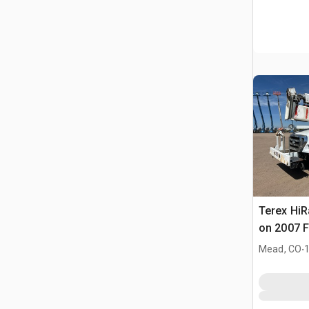
Terex HiR
on 2007 F
Cable Pla
.
Mead, CO