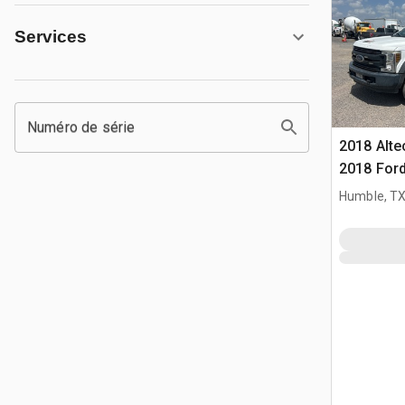
Services
Numéro de série
2018 Alte
2018 Ford
Camion N
Humble, T