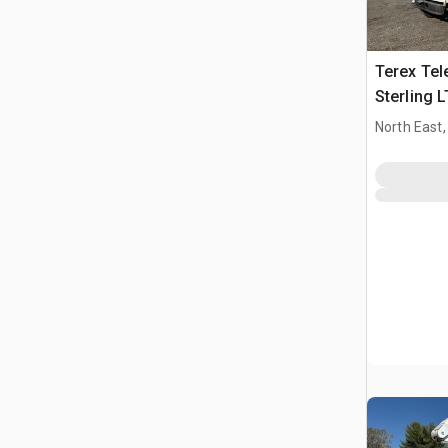
Terex Tel
Sterling 
Nacelle
North East