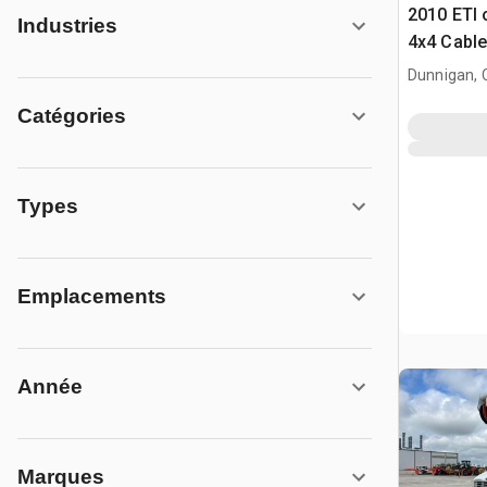
2010 ETI
Industries
4x4 Cable
Truck
Dunnigan, 
Catégories
Types
Emplacements
Année
Marques