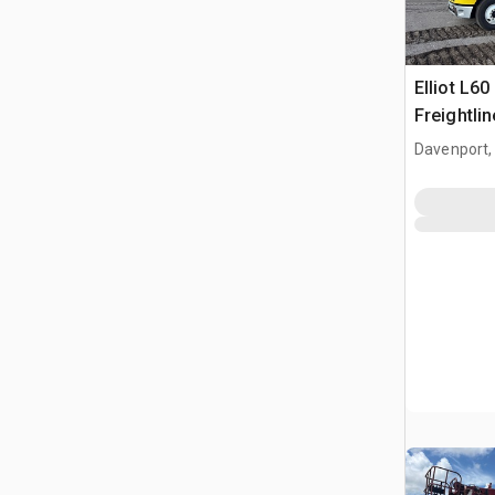
Elliot L60
Freightli
Camion N
Davenport,