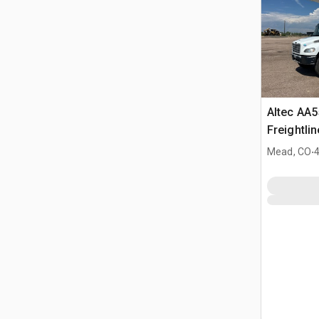
Altec AA5
Freightli
Camion N
.
Mead, CO