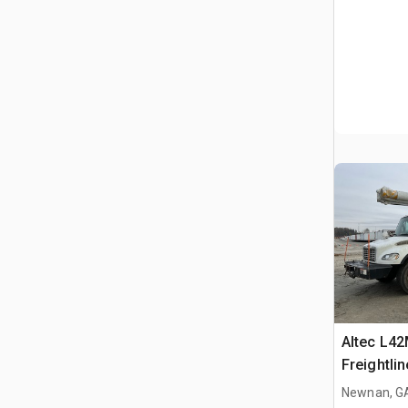
Altec L42
Freightli
Camion à
Newnan, G