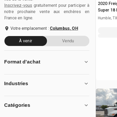
2020 Frei
Inscrivez-vous
gratuitement pour participer à
Super 18 
notre prochaine vente aux enchères en
Truck
France en ligne.
Humble, T
Votre emplacement :
Columbus, OH
À venir
Vendu
Format d'achat
Industries
Catégories