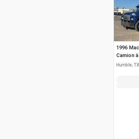
1996 Mac
Camion à
Tri/E
Humble, T