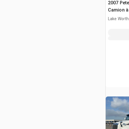
2007 Pete
Camion à
Tri/E
Lake Worth