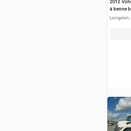
2012 Vol
à benne b
Livingston,