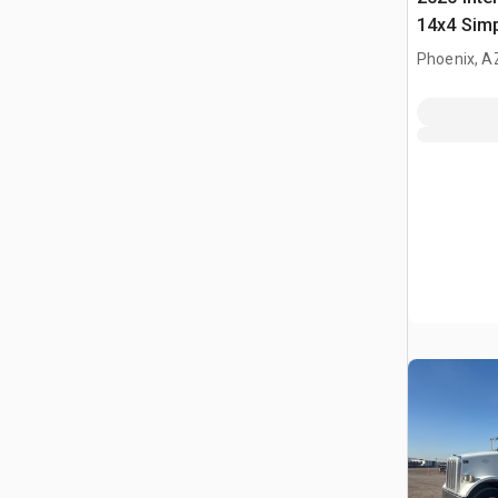
14x4 Simp
Dump Tru
Phoenix, A