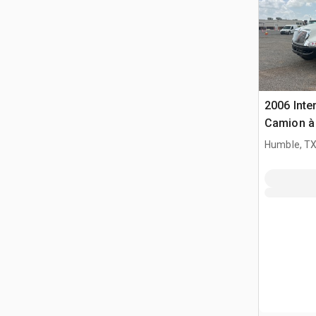
2006 Inte
Camion à
S/E
Humble, T