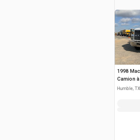
1998 Mac
Camion à
D/E
Humble, T