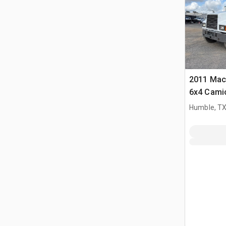
2011 Mac
6x4 Cami
basculant
Humble, T