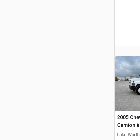
2005 Chev
Camion à
S/E
Lake Worth