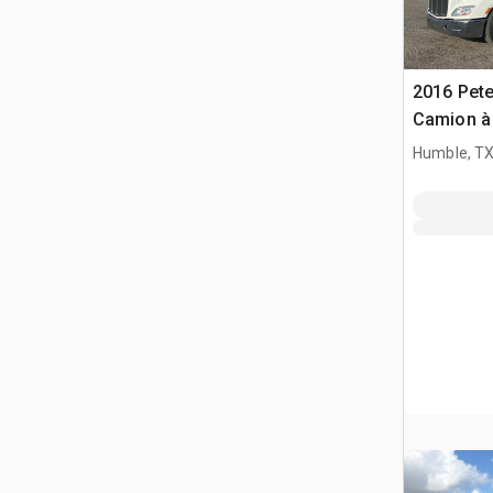
2016 Pete
Camion à
D/E
Humble, T