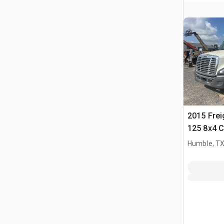
2015 Frei
125 8x4 
basculant
Humble, T