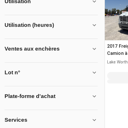
Utilisation
Utilisation (heures)
2017 Frei
Ventes aux enchères
Camion à
D/E
Lake Worth
Lot n°
Plate-forme d'achat
Services