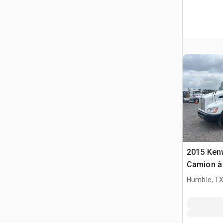
2015 Ken
Camion à
S/E
Humble, T