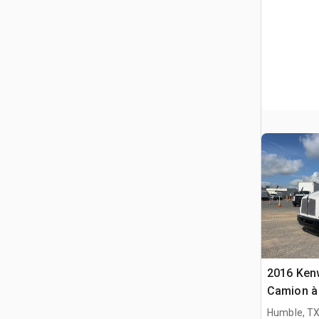
2016 Ken
Camion à
S/E
Humble, T