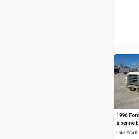
1996 For
à benne b
Lake Worth