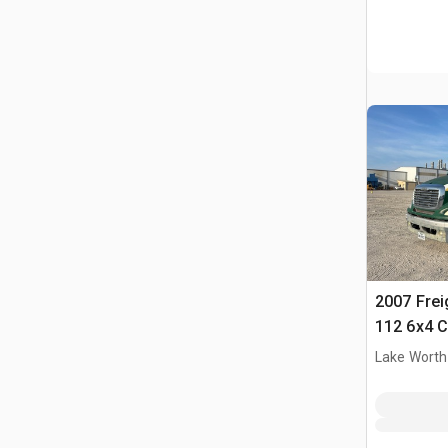
2007 Frei
112 6x4 
basculant
Lake Worth