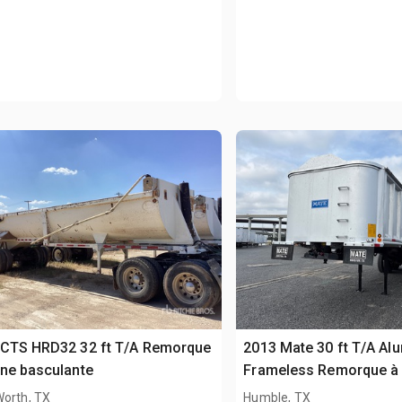
 CTS HRD32 32 ft T/A Remorque
2013 Mate 30 ft T/A Al
ne basculante
Frameless Remorque à
basculante
Worth, TX
Humble, TX