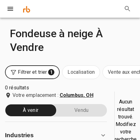
Fondeuse à neige À
Vendre
Filtrer et trier
Localisation
Vente aux enc
1
0 résultats
Votre emplacement :
Columbus, OH
Aucun
résultat
À venir
Vendu
trouvé.
Modifiez
votre
Industries
recherche