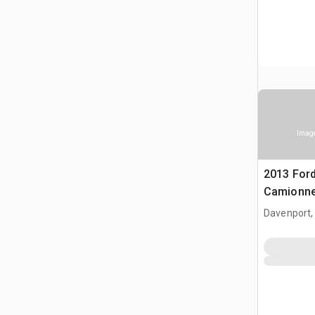
Image
2013 Ford
Camionnet
paysager
Davenport,