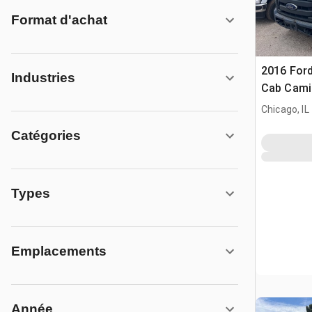
Format d'achat
2016 Ford
Industries
Cab Cami
travaux p
Chicago, IL
Catégories
Types
Emplacements
Année