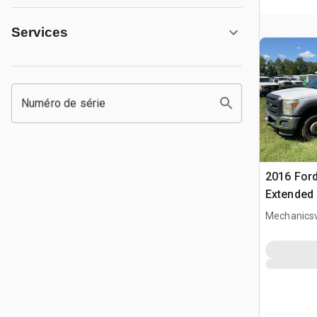
Services
Numéro de série
2016 Ford
Extended
Truck
Mechanicsvi