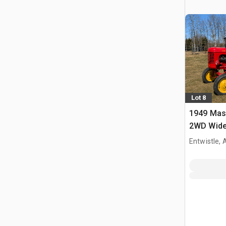
Lot 8
1949 Mas
2WD Wide 
collectio
Entwistle,