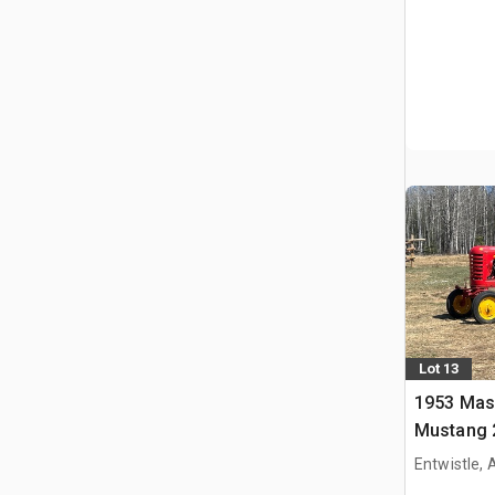
Lot 13
1953 Mas
Mustang 
Tracteur 
Entwistle,