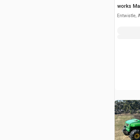
works Mav
Remorque 
Entwistle,