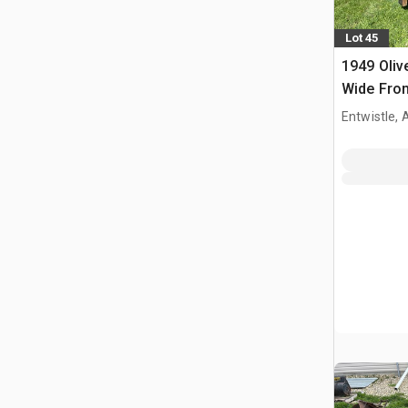
Lot 45
1949 Oliv
Wide Fron
collectio
Entwistle,