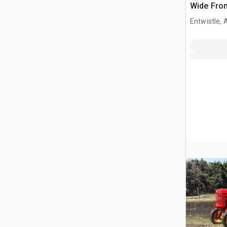
Wide Fron
collectio
Entwistle,