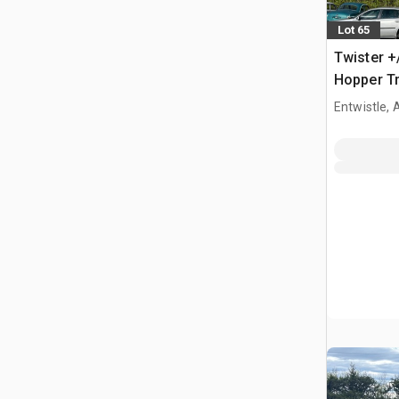
Lot 65
Twister +
Hopper Tr
Entwistle,