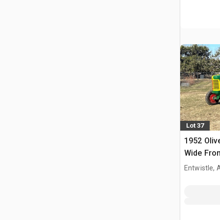
Lot 37
1952 Oliv
Wide Fron
collectio
Entwistle,