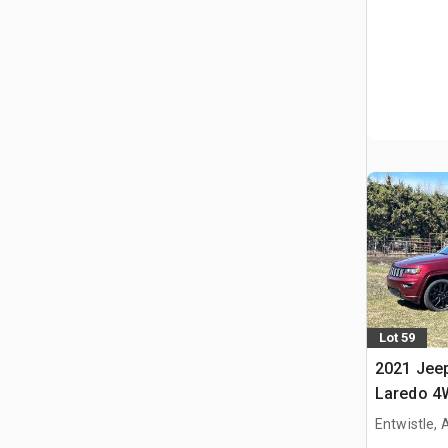
Lot 59
2021 Jee
Laredo 4
utilitaire 
Entwistle,