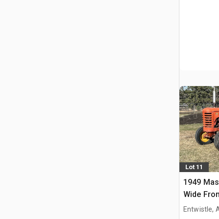
Lot 11
1949 Mas
Wide Fron
collectio
Entwistle,