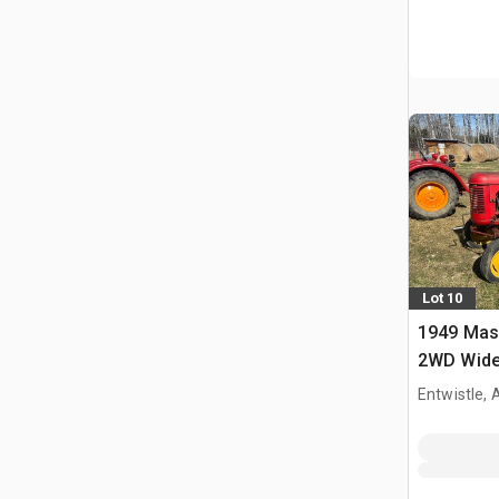
Lot 10
1949 Mas
2WD Wide 
collectio
Entwistle,