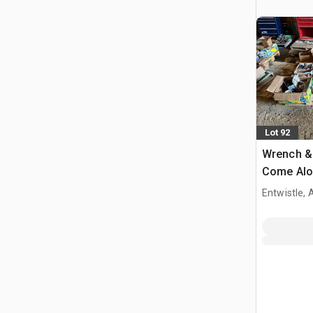
Lot 92
Wrench & 
Come Alon
Electrical
Entwistle,