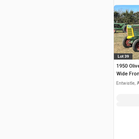
Lot 39
1950 Oliv
Wide Fron
collectio
Entwistle,