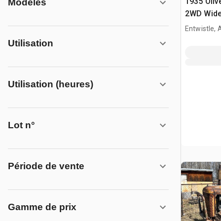
1935 Oliv
Modèles
2WD Wide 
collectio
Entwistle,
Utilisation
Utilisation (heures)
Lot n°
Période de vente
Gamme de prix