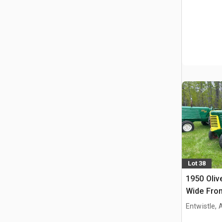
Lot 38
1950 Oliv
Wide Fron
collectio
Entwistle,