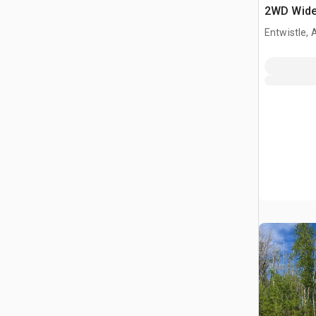
2WD Wide 
collectio
Entwistle,