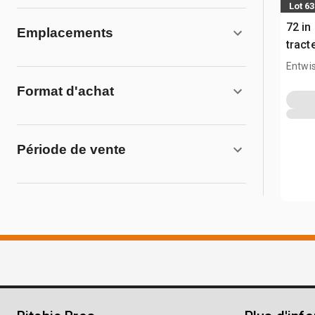
Lot 63
72 in
Emplacements
tract
Entwis
Format d'achat
Période de vente