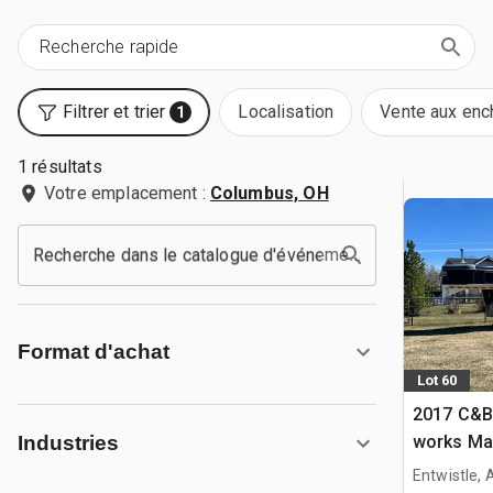
Filtrer et trier
Localisation
Vente aux enc
1
1 résultats
Votre emplacement :
Columbus, OH
Recherche dans le catalogue d'événements
Format d'achat
Lot 60
2017 C&B 
works Mav
Industries
Remorque 
Entwistle,