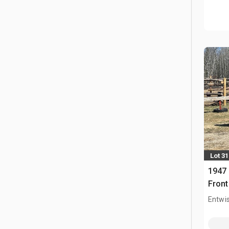
Lot 31
1947 
Front
Entwis