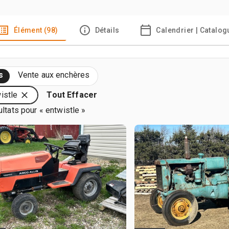
Élément (98)
Détails
Calendrier | Catalog
s
Vente aux enchères
istle
Tout Effacer
ltats pour « entwistle »