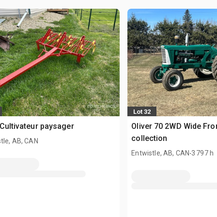
Lot 32
 Cultivateur paysager
Oliver 70 2WD Wide Fro
collection
tle, AB, CAN
.
Entwistle, AB, CAN
3 797 h