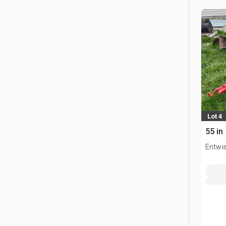
Lot 4
55 in
Entwis