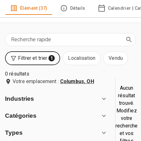
Élément (37)
Détails
Calendrier | C
Filtrer et trier
Localisation
Vendu
1
0 résultats
Votre emplacement :
Columbus, OH
Aucun
résultat
Industries
trouvé.
Modifiez
Catégories
votre
recherche
Types
et vos
filtres