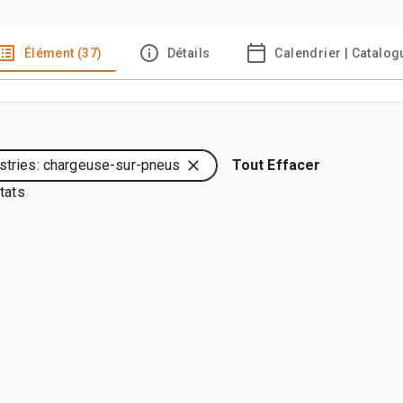
Élément (37)
Détails
Calendrier | Catalog
stries: chargeuse-sur-pneus
Tout Effacer
tats