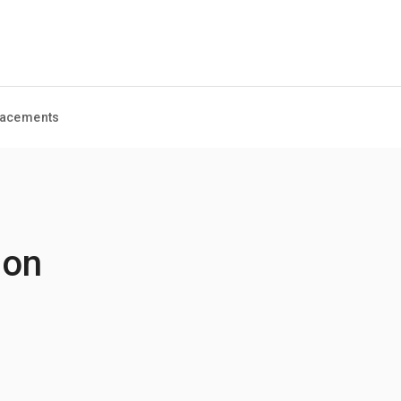
acements
ion