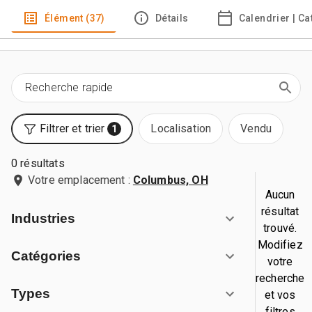
Élément (37)
Détails
Calendrier | C
Filtrer et trier
Localisation
Vendu
1
0 résultats
Votre emplacement :
Columbus, OH
Aucun
résultat
Industries
trouvé.
Modifiez
Catégories
votre
recherche
Types
et vos
filtres