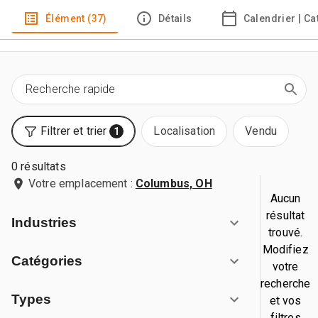
Élément (37)
Détails
Calendrier | C
Filtrer et trier
Localisation
Vendu
1
0 résultats
Votre emplacement :
Columbus, OH
Aucun
résultat
Industries
trouvé.
Modifiez
Catégories
votre
recherche
Types
et vos
filtres