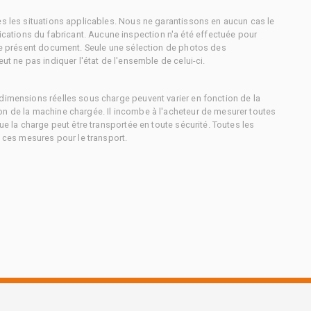
es les situations applicables. Nous ne garantissons en aucun cas le
ations du fabricant. Aucune inspection n'a été effectuée pour
 le présent document. Seule une sélection de photos des
ut ne pas indiquer l'état de l'ensemble de celui-ci.
dimensions réelles sous charge peuvent varier en fonction de la
on de la machine chargée. Il incombe à l'acheteur de mesurer toutes
ue la charge peut être transportée en toute sécurité. Toutes les
à ces mesures pour le transport.