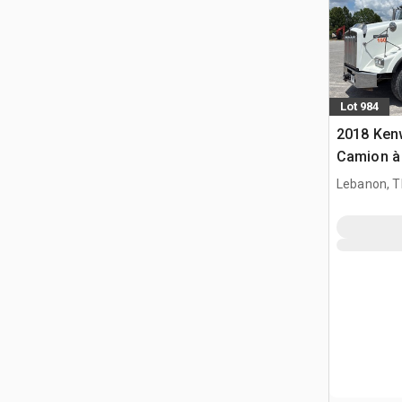
Lot 984
2018 Ken
Camion à
Tri/E
Lebanon, 