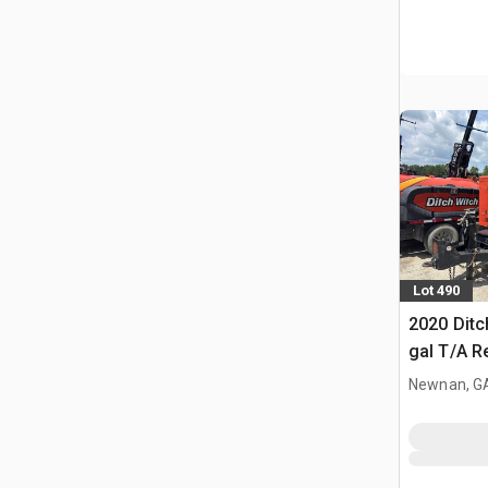
Lot 490
2020 Ditc
gal T/A 
d'excavat
Newnan, G