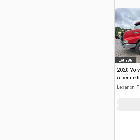
Lot 986
2020 Vol
à benne b
Lebanon, 