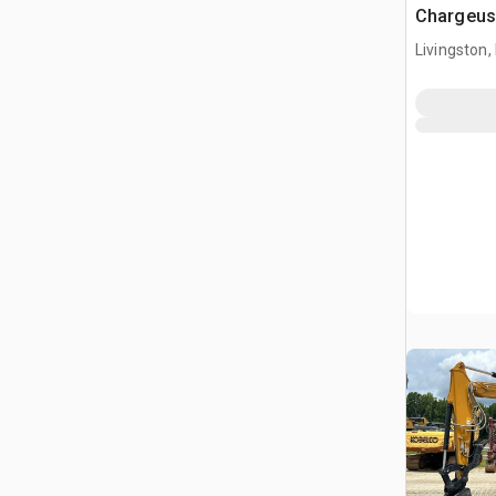
Chargeuse
compact
Livingston,