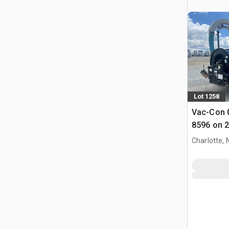
Lot 1258
Vac-Con 
8596 on 2
SD114 11
Charlotte, 
d'égout 