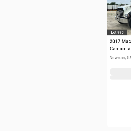
Lot 990
2017 Mac
Camion à
D/E
Newnan, G