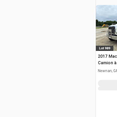
Lot 989
2017 Mac
Camion à
D/E
Newnan, G