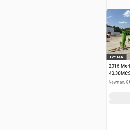
Lot 14A
2016 Mer
40.30MCSS
télescopi
Newnan, G