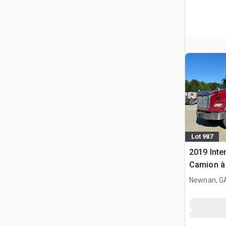
Lot 987
2019 Inte
Camion à
Tri/E
Newnan, G