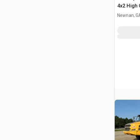
4x2 High 
Pulvérisa
Newnan, G