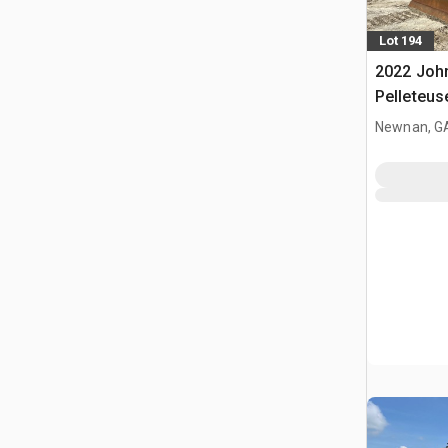
Lot 194
2022 Joh
Pelleteus
Newnan, G