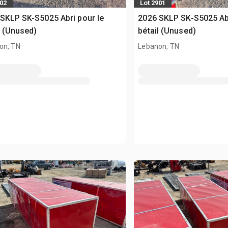
202
Lot 2901
SKLP SK-S5025 Abri pour le
2026 SKLP SK-S5025 Abr
l (Unused)
bétail (Unused)
on, TN
Lebanon, TN