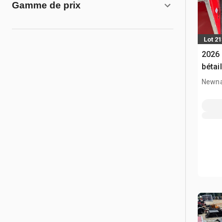
Gamme de prix
Lot 2
2026 
bétai
Newna