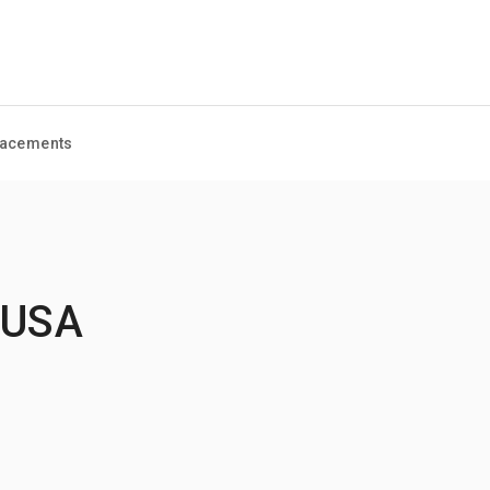
acements
 USA