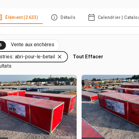
Élément (2 633)
Détails
Calendrier | Catal
s
Vente aux enchères
stries: abri-pour-le-betail
Tout Effacer
ultats