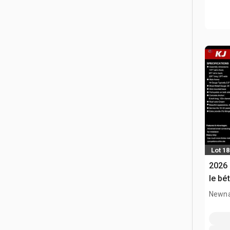
Lot 1
2026 
le bé
Newna