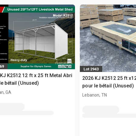
869
Lot 2943
KJ K2512 12 ft x 25 ft Metal Abri
2026 KJ K2512 25 ft x12
le bétail (Unused)
pour le bétail (Unused)
n, GA
Lebanon, TN