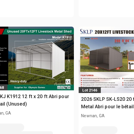
868
Lot 2146
KJ K1912 12 ft x 20 ft Abri pour
2026 SKLP SK-LS20 20 ft
tail (Unused)
Metal Abri pour le bétai
n, GA
Newnan, GA