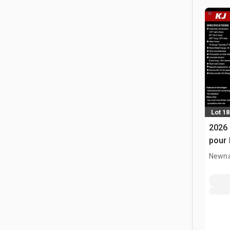
Lot 1
2026 
pour 
Newna