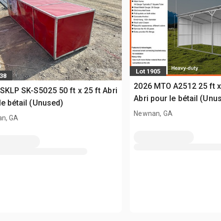
Lot 1905
138
2026 MTO A2512 25 ft x
SKLP SK-S5025 50 ft x 25 ft Abri
Abri pour le bétail (Unu
le bétail (Unused)
Newnan, GA
n, GA