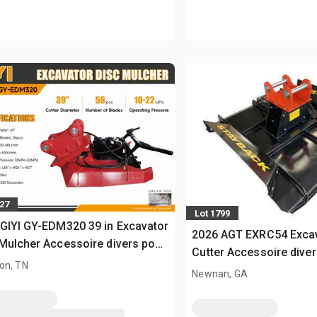
127
Lot 1799
GIYI GY-EDM320 39 in Excavator
2026 AGT EXRC54 Excav
Mulcher Accessoire divers pour
Cutter Accessoire diver
 - Fits Cat 320 (Unused)
on, TN
Fits Cat 308 / 3 - 8 ton
Newnan, GA