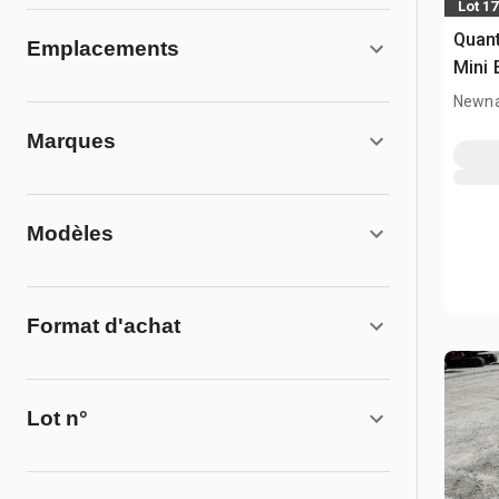
Lot 1
Quant
Emplacements
Mini 
Acces
Newna
(Unu
Marques
Modèles
Format d'achat
Lot n°