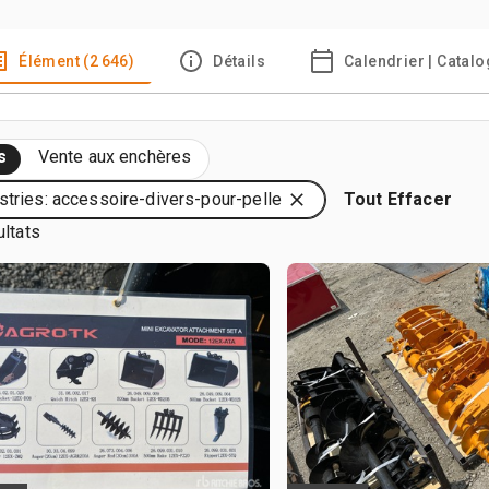
Élément (2 646)
Détails
Calendrier | Catal
s
Vente aux enchères
stries: accessoire-divers-pour-pelle
Tout Effacer
ultats