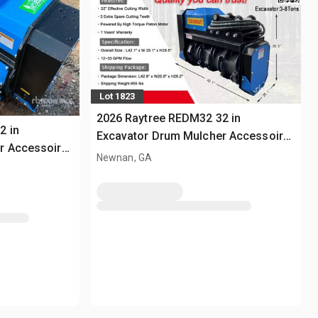
Lot 1823
2026 Raytree REDM32 32 in
2 in
Excavator Drum Mulcher Accessoire
r Accessoire
divers pour pelle - Fits 3 - 8 ton
Newnan, GA
 - 8 ton
(Unused)