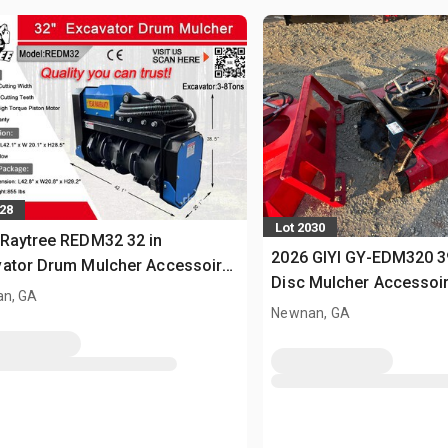
828
Lot 2030
Raytree REDM32 32 in
2026 GIYI GY-EDM320 39
vator Drum Mulcher Accessoire
Disc Mulcher Accessoir
 pour pelle - Fits 3 - 8 ton
n, GA
pelle (Unused)
Newnan, GA
sed)