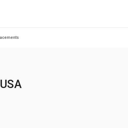
acements
 USA