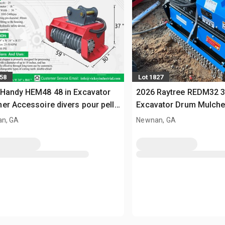
358
Lot 1827
Handy HEM48 48 in Excavator
2026 Raytree REDM32 3
er Accessoire divers pour pelle
Excavator Drum Mulche
s Cat 320 (Unused)
divers pour pelle - Fits 3
n, GA
Newnan, GA
(Unused)