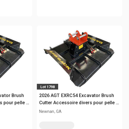
Lot 1798
ator Brush
2026 AGT EXRC54 Excavator Brush
s pour pelle -
Cutter Accessoire divers pour pelle -
 (Unused)
Fits Cat 308 / 3 - 8 ton (Unused)
Newnan, GA