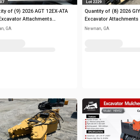
707
Lot 2229
ity of (9) 2026 AGT 12EX-ATA
Quantity of (8) 2026 GI
Excavator Attachments
Excavator Attachments
soire divers pour pelle
divers pour pelle (Unus
n, GA
Newnan, GA
sed)