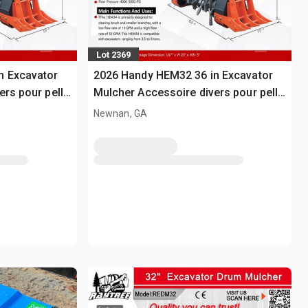
Lot 2369
n Excavator
2026 Handy HEM32 36 in Excavator
ers pour pelle
Mulcher Accessoire divers pour pelle
- Fits 4 - 8 ton (Unused)
Newnan, GA