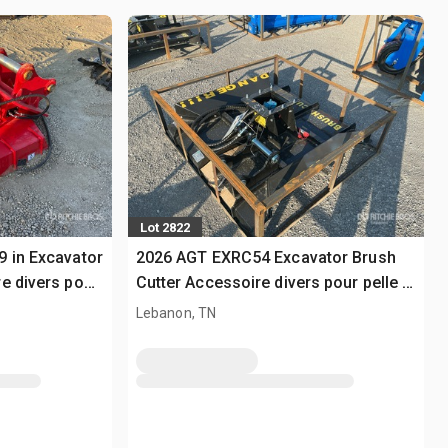
Lot 2822
 in Excavator
2026 AGT EXRC54 Excavator Brush
e divers pour
Cutter Accessoire divers pour pelle -
Fits Cat 308 / 3 - 8 ton (Unused)
Lebanon, TN