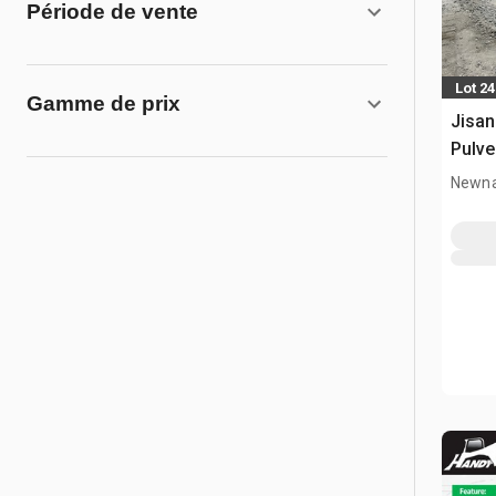
Période de vente
Lot 2
Gamme de prix
Jisan
Pulve
diver
Newna