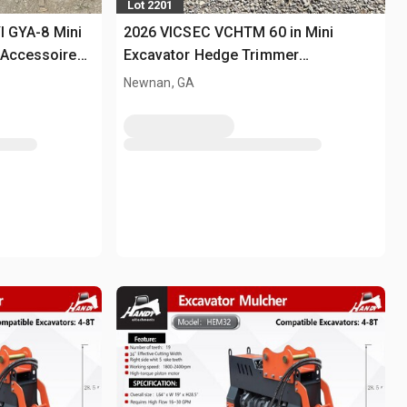
Lot 2201
YI GYA-8 Mini
2026 VICSEC VCHTM 60 in Mini
 Accessoire
Excavator Hedge Trimmer
ed)
Accessoire divers pour pelle - Fits 1 -
Newnan, GA
2 ton (Unused)