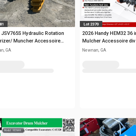
481
Lot 2370
 JSV765S Hydraulic Rotation
2026 Handy HEM32 36 i
rizer/ Muncher Accessoire
Mulcher Accessoire div
s pour pelle - Fits CAT 320/325
- Fits 4 - 8 ton (Unused)
n, GA
Newnan, GA