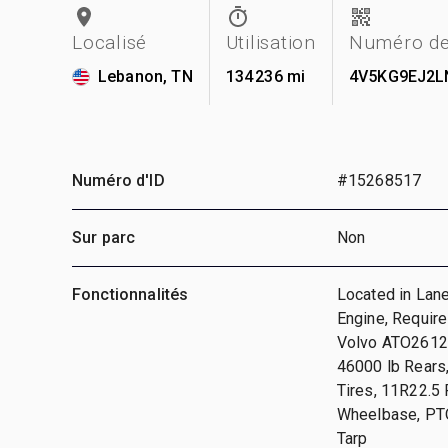
Localisé
Utilisation
Numéro de
Lebanon, TN
134 236 mi
4V5KG9EJ2L
Numéro d'ID
#15268517
Sur parc
Non
Fonctionnalités
Located in Lan
Engine, Require
Volvo ATO2612F
46000 lb Rears
Tires, 11R22.5 
Wheelbase, PTO,
Tarp