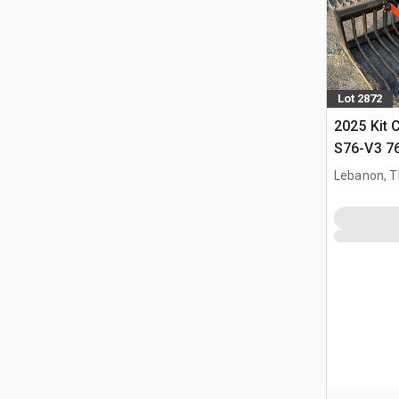
Lot 2872
2025 Kit 
S76-V3 76
Grappin p
Lebanon, 
élévateur