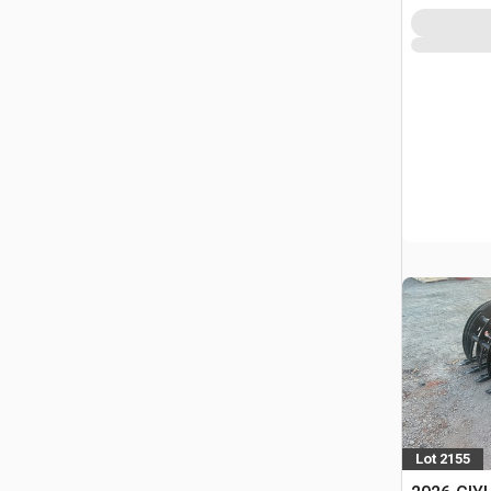
Lot 2155