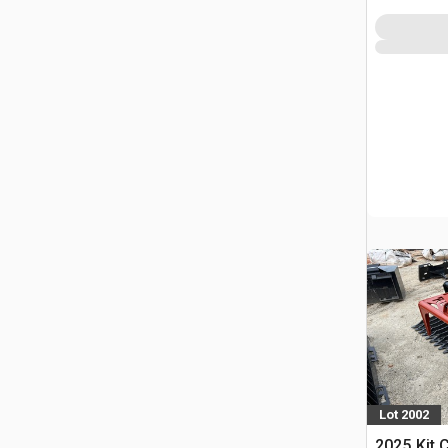
Lot 2002
2025 Kit 