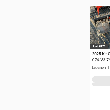
Lot 2874
2025 Kit 
S76-V3 76
Grappin p
Lebanon, 
élévateur