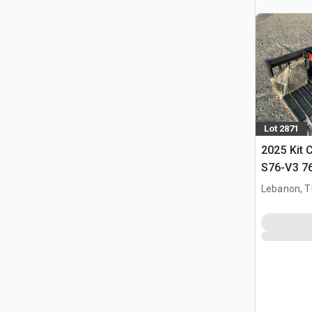
Lot 2871
2025 Kit 
S76-V3 76
Grappin p
Lebanon, 
élévateur