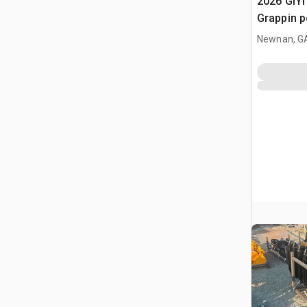
2026 GIYI
Grappin p
élévateur
Newnan, G