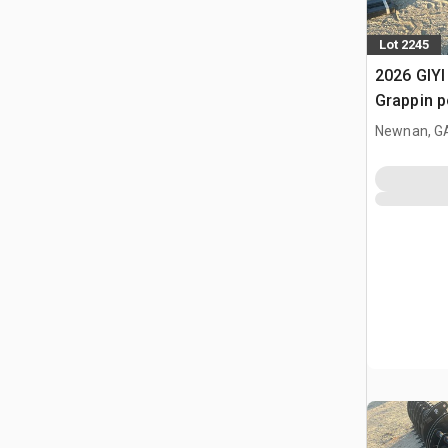
Lot 2245
2026 GIYI
Grappin p
élévateur
Newnan, G