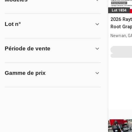
Lot 1834
2026 Ray
Lot n°
Root Grap
élévateur
Newnan, G
Période de vente
Gamme de prix