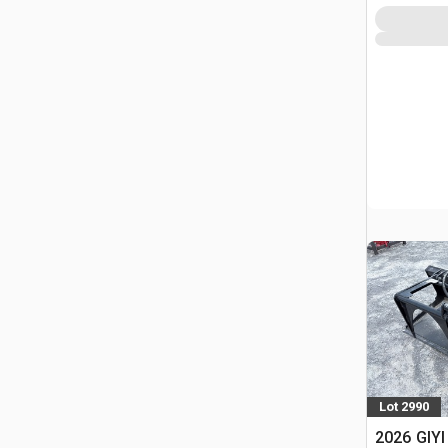
Lot 2990
2026 GIYI