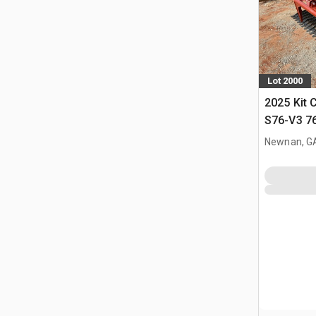
Lot 2000
2025 Kit 
S76-V3 76
Grappin p
Newnan, G
élévateur