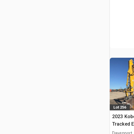
Lot 256
2023 Kob
Tracked E
Davenport,