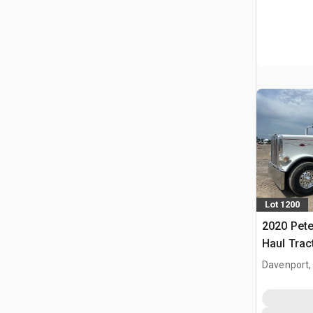
Lot 1200
2020 Pete
Haul Trac
couchett
Davenport,