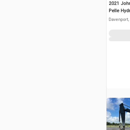
2021 Joh
Pelle Hyd
Chenilles
Davenport,