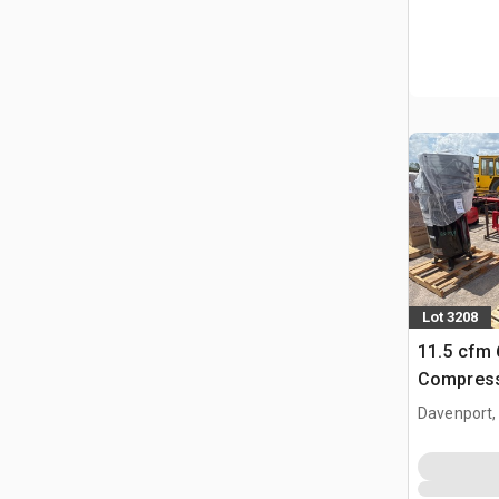
Lot 3208
11.5 cfm 
Compress
Davenport,