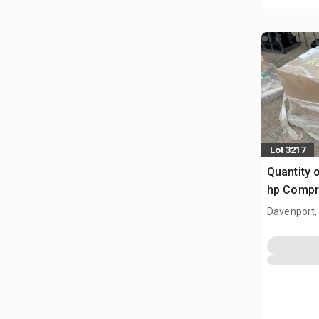
Lot 3217
Quantity 
hp Compre
(Unused)
Davenport,