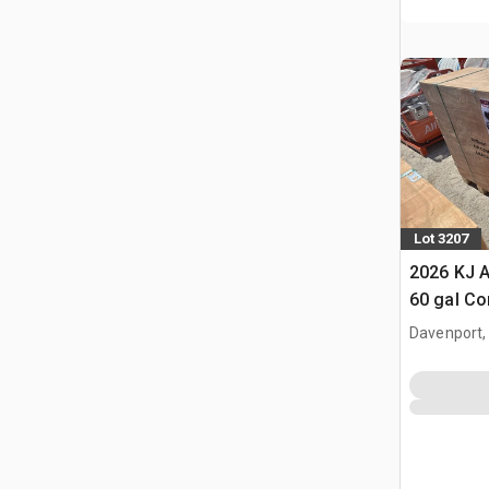
Lot 3207
2026 KJ 
60 gal Co
(Unused)
Davenport,