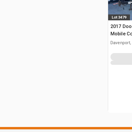
Lot 3479
2017 Do
Mobile Co
(Inoperab
Davenport,