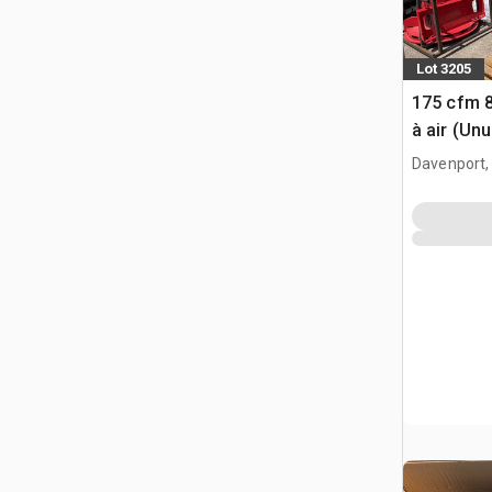
Lot 3205
175 cfm 
à air (Un
Davenport,