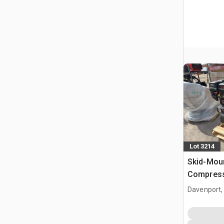
Lot 3214
Skid-Moun
Compress
Davenport,