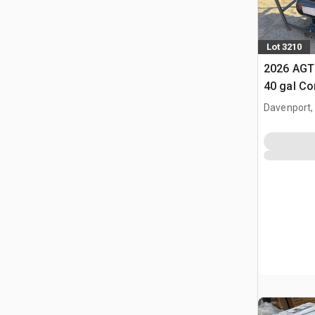
Lot 3210
2026 AGT
40 gal Co
(Unused)
Davenport,