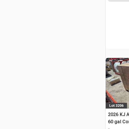
Lot 3206
2026 KJ 
60 gal Co
(Unused)