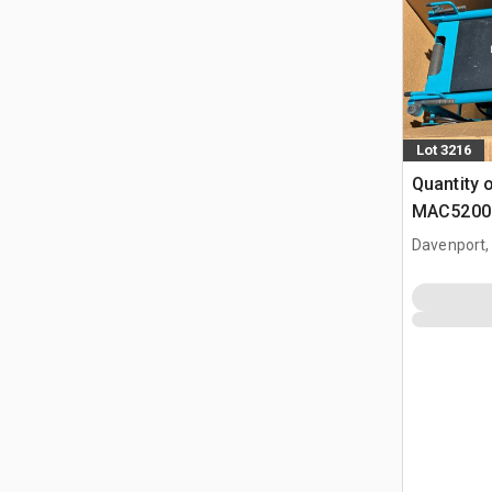
Lot 3216
Quantity 
MAC5200 6
hp Compre
Davenport,