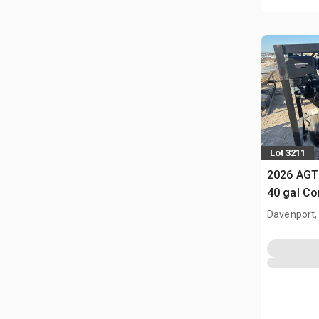
Lot 3211
2026 AGT
40 gal Co
(Unused)
Davenport,