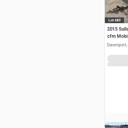
Lot 683
2015 Sull
cfm Mobil
Compress
Davenport,