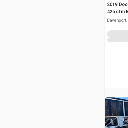
2019 Doo
425 cfm M
Compress
Davenport,
(Inoperab