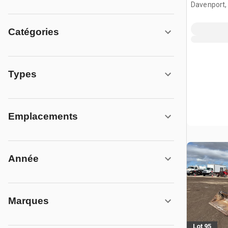
direction
Davenport,
Catégories
Types
Emplacements
Année
Marques
Lot 95