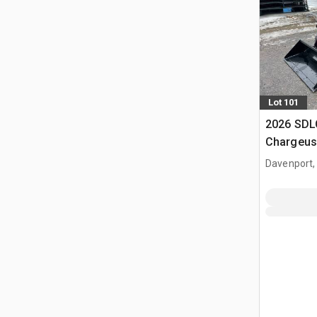
Lot 101
2026 SDL
Chargeuse
glisseme
Davenport,