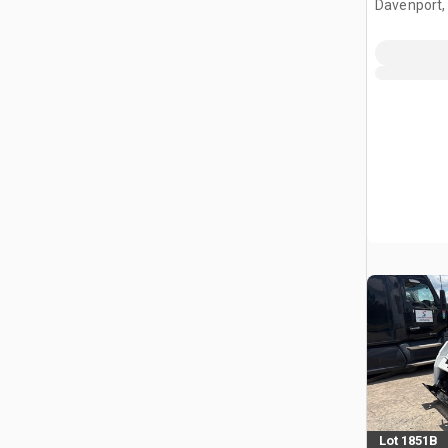
Davenport,
Lot 1851B