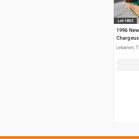
Lot 1852
1996 New
Chargeuse
glissemen
Lebanon, 