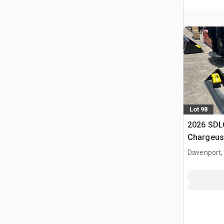
Lot 98
2026 SDL
Chargeuse
glisseme
Davenport,