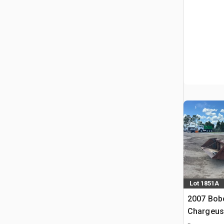
Lot 1851A
2007 Bob
Chargeuse
glissemen