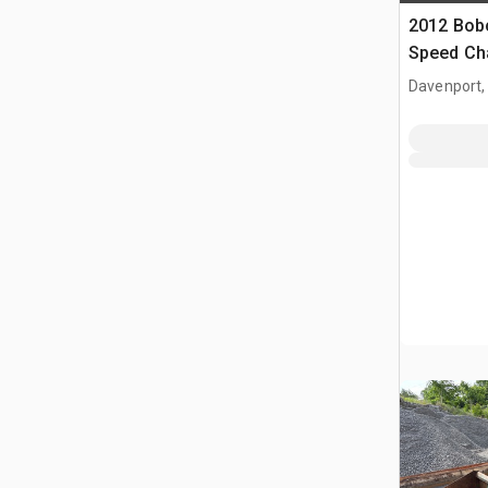
2012 Bob
Speed Cha
à glissem
Davenport,