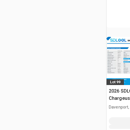
Lot 99
2026 SDL
Chargeuse
glisseme
Davenport,