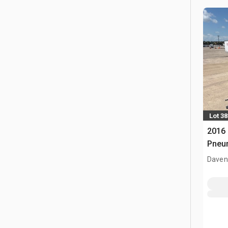
Lot 3
2016 
Pneum
Davenp