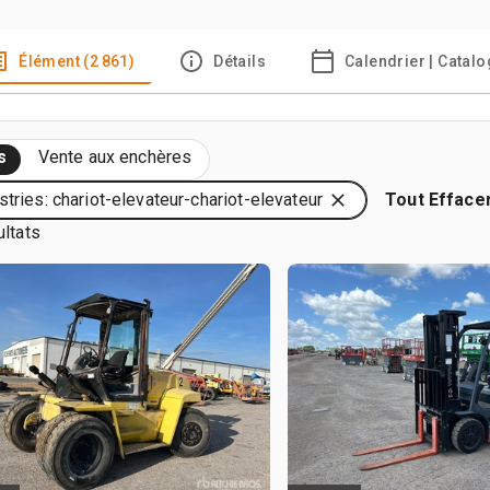
Élément (2 861)
Détails
Calendrier | Catal
s
Vente aux enchères
stries: chariot-elevateur-chariot-elevateur
Tout Efface
ultats