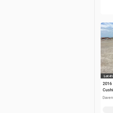
Lot 41
2016 
Cushi
Davenp