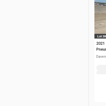
Lot 3
2021 
Pneum
Davenp