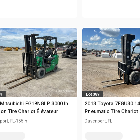
4
Lot 389
Mitsubishi FG18NGLP 3000 lb
2013 Toyota 7FGU30 14
on Tire Chariot Élévateur
Pneumatic Tire Chariot 
.
ort, FL
155 h
Davenport, FL