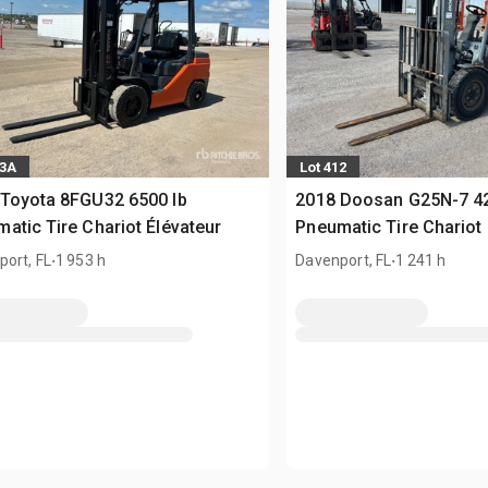
83A
Lot 412
Toyota 8FGU32 6500 lb
2018 Doosan G25N-7 42
atic Tire Chariot Élévateur
Pneumatic Tire Chariot 
.
.
ort, FL
1 953 h
Davenport, FL
1 241 h