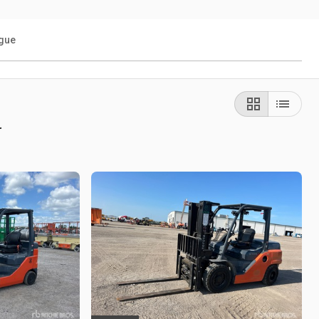
ogue
r