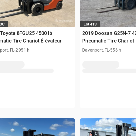
83C
Lot 413
Toyota 8FGU25 4500 lb
2019 Doosan G25N-7 42
atic Tire Chariot Élévateur
Pneumatic Tire Chariot 
.
.
ort, FL
2 951 h
Davenport, FL
556 h