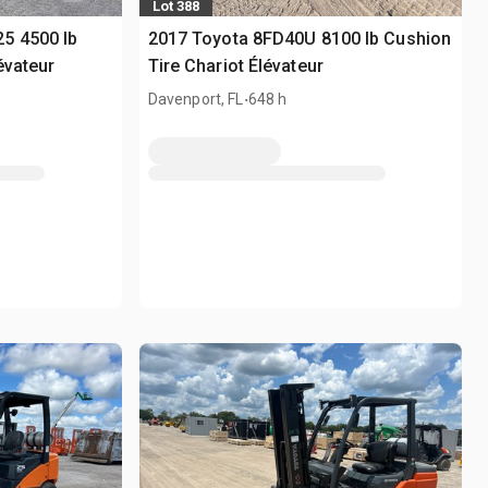
Lot 388
5 4500 lb
2017 Toyota 8FD40U 8100 lb Cushion
évateur
Tire Chariot Élévateur
.
Davenport, FL
648 h