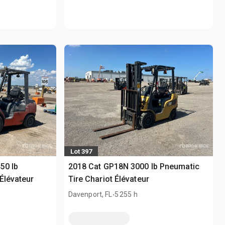
Lot 397
50 lb
2018 Cat GP18N 3000 lb Pneumatic
Élévateur
Tire Chariot Élévateur
.
Davenport, FL
5 255 h