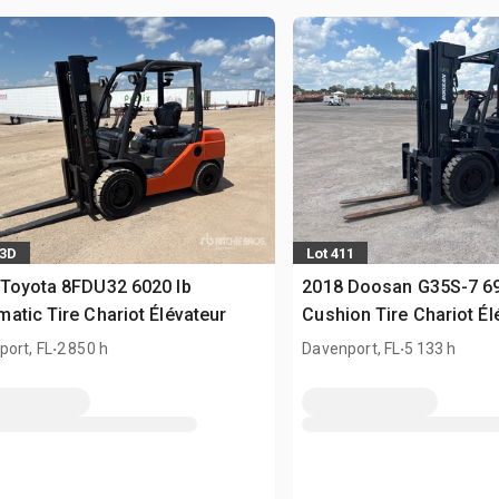
83D
Lot 411
Toyota 8FDU32 6020 lb
2018 Doosan G35S-7 69
atic Tire Chariot Élévateur
Cushion Tire Chariot Él
.
.
ort, FL
2 850 h
Davenport, FL
5 133 h