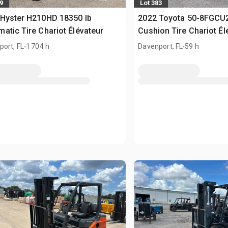
9
Lot 383
Hyster H210HD 18350 lb
2022 Toyota 50-8FGCU2
atic Tire Chariot Élévateur
Cushion Tire Chariot Él
.
.
ort, FL
1 704 h
Davenport, FL
59 h