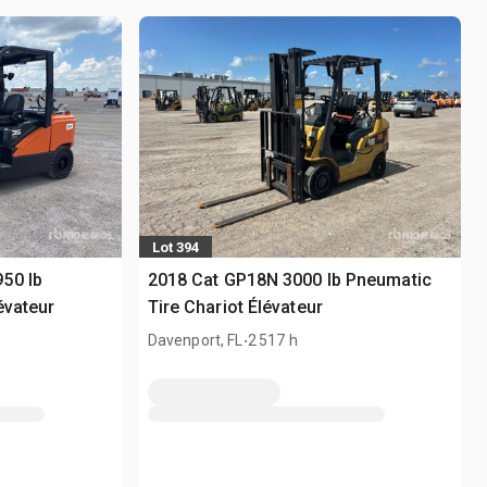
Lot 394
50 lb
2018 Cat GP18N 3000 lb Pneumatic
évateur
Tire Chariot Élévateur
.
Davenport, FL
2 517 h