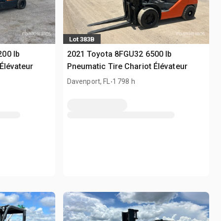
Lot 383B
00 lb
2021 Toyota 8FGU32 6500 lb
Élévateur
Pneumatic Tire Chariot Élévateur
.
Davenport, FL
1 798 h