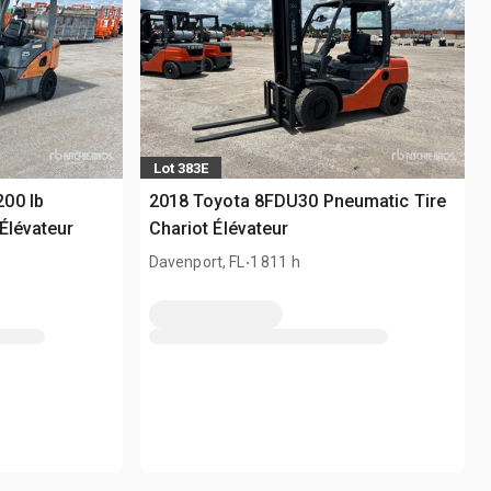
Lot 383E
00 lb
2018 Toyota 8FDU30 Pneumatic Tire
Élévateur
Chariot Élévateur
.
Davenport, FL
1 811 h