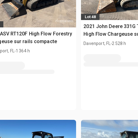
Lot 48
2021 John Deere 331G
ASV RT120F High Flow Forestry
High Flow Chargeuse su
euse sur rails compacte
compacte
.
Davenport, FL
2 528 h
.
ort, FL
1 364 h