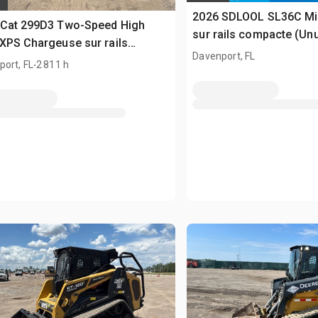
2026 SDLOOL SL36C Mi
 Cat 299D3 Two-Speed High
sur rails compacte (Un
XPS Chargeuse sur rails
Davenport, FL
acte
.
ort, FL
2 811 h