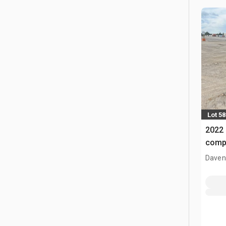
Lot 58
2022 
comp
Davenp