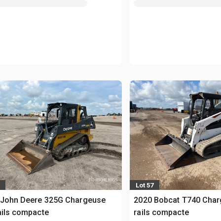
Lot 57
 John Deere 325G Chargeuse
2020 Bobcat T740 Char
ails compacte
rails compacte