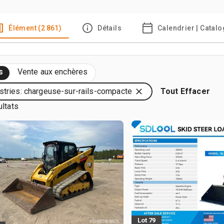
Élément (2 861)
Détails
Calendrier | Catal
s
Vente aux enchères
stries: chargeuse-sur-rails-compacte
Tout Effacer
ultats
Lot 79