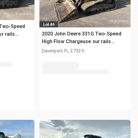
Lot 49
 Two-Speed
2020 John Deere 331G Two-Speed
r rails
High Flow Chargeuse sur rails
compacte
.
Davenport, FL
2 732 h