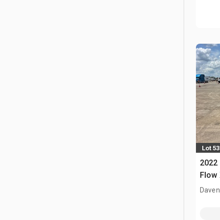
Lot 53
2022
Flow 
comp
Davenp