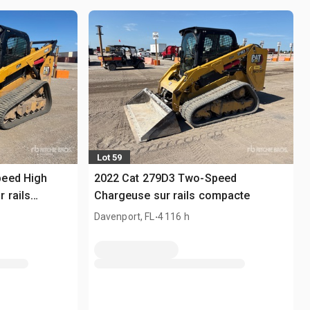
Lot 59
peed High
2022 Cat 279D3 Two-Speed
 rails
Chargeuse sur rails compacte
.
Davenport, FL
4 116 h