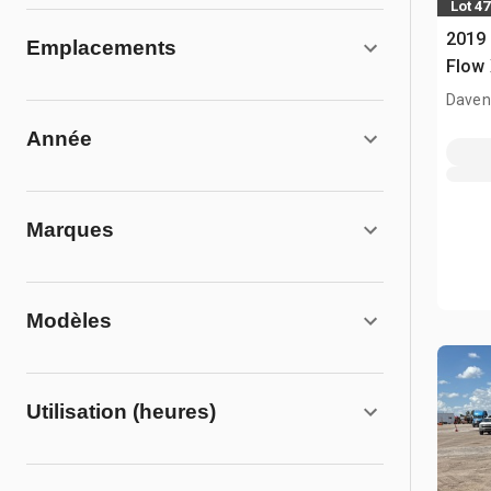
Lot 47
2019
Emplacements
Flow 
comp
Davenp
Année
Marques
Modèles
Utilisation (heures)