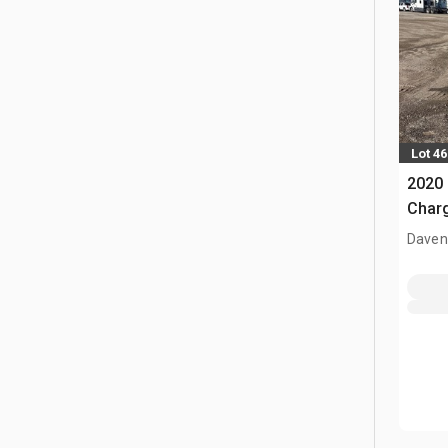
Lot 46
2020
Charg
Davenp