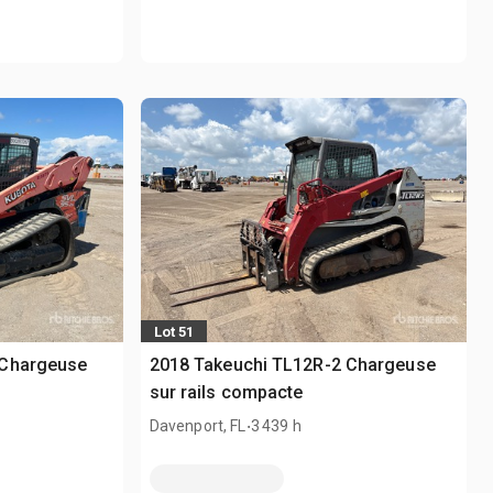
Lot 51
 Chargeuse
2018 Takeuchi TL12R-2 Chargeuse
sur rails compacte
.
Davenport, FL
3 439 h