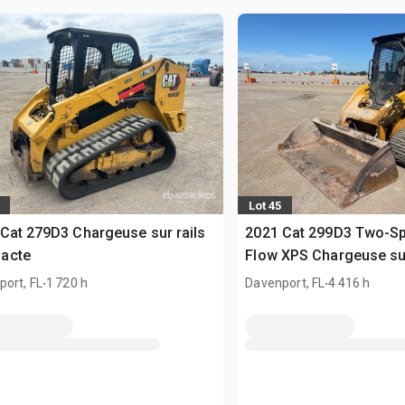
Lot 45
Cat 279D3 Chargeuse sur rails
2021 Cat 299D3 Two-S
acte
Flow XPS Chargeuse sur
.
compacte
.
ort, FL
1 720 h
Davenport, FL
4 416 h