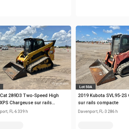
Lot 50A
 Cat 289D3 Two-Speed High
2019 Kubota SVL95-2S
XPS Chargeuse sur rails
sur rails compacte
acte
.
.
ort, FL
6 339 h
Davenport, FL
3 286 h