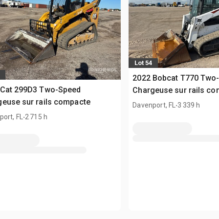
Lot 54
2022 Bobcat T770 Two
 Cat 299D3 Two-Speed
Chargeuse sur rails c
euse sur rails compacte
.
Davenport, FL
3 339 h
.
ort, FL
2 715 h