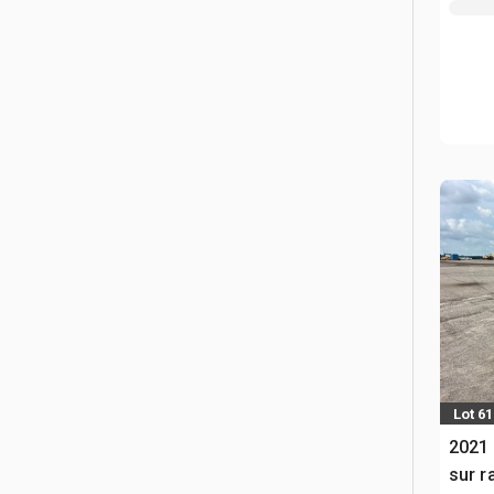
Lot 61
2021
sur r