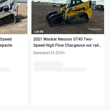
Lot 56
-Speed
2021 Wacker Neuson ST45 Two-
ompacte
Speed High Flow Chargeuse sur rails
compacte
.
Davenport, FL
215 h