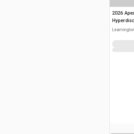
2026 Ape
Hyperdis
Tillage D
Leamington