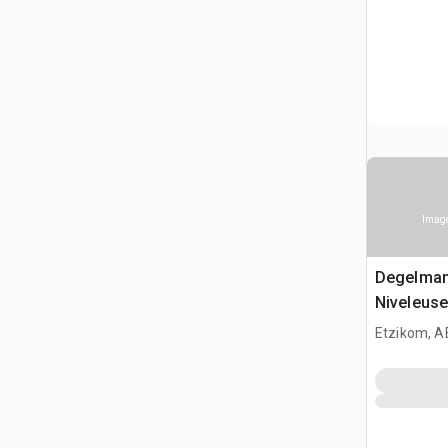
Image
Degelman
Niveleuse
Etzikom, A