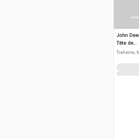
Image
John Dee
Tête de
moissonn
Treherne, 