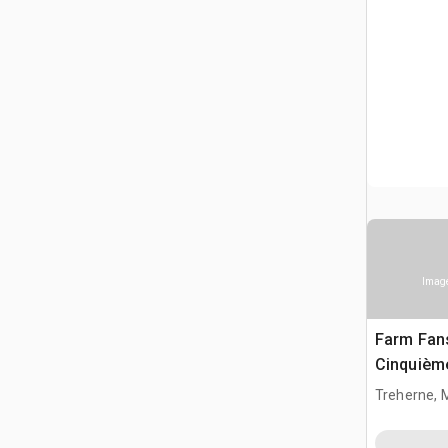
Image
Farm Fan
Cinquièm
Treherne, 