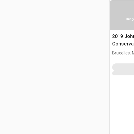
Image
2019 Joh
Conserva 
Perceuse
Bruxelles,