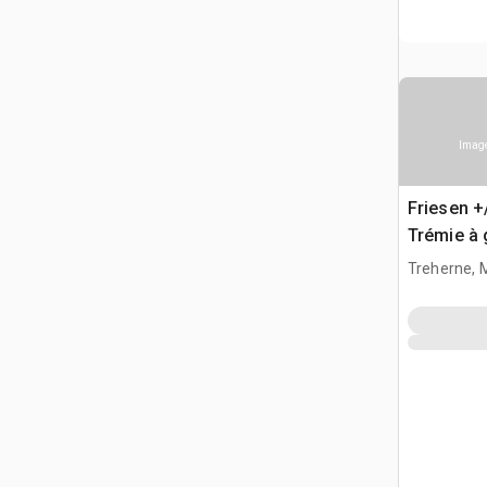
Image
Friesen +
Trémie à 
Treherne, 