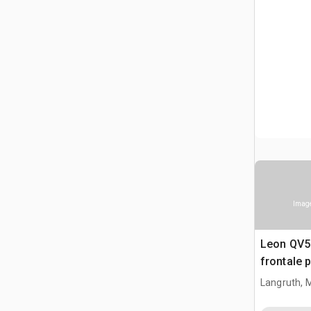
Image
Leon QV5
frontale 
agricole
Langruth, 