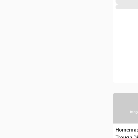
Image
Homemade
Trough Di