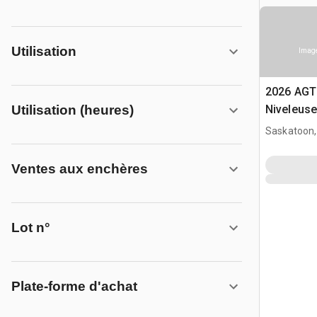
Utilisation
Image
2026 AGT
Utilisation (heures)
Niveleuse
(Unused)
Saskatoon,
Ventes aux enchères
Lot n°
Plate-forme d'achat