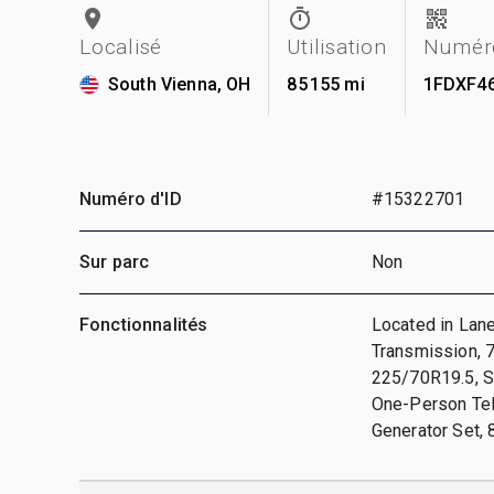
Localisé
Utilisation
Numéro
South Vienna, OH
85 155 mi
1FDXF4
Numéro d'ID
#15322701
Sur parc
Non
Fonctionnalités
Located in Lane
Transmission, 7
225/70R19.5, S
One-Person Tel
Generator Set, 