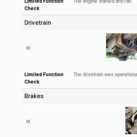
Limited Function
The engine started and ran.
Check
Drivetrain
Limited Function
The drivetrain was operationa
Check
Brakes