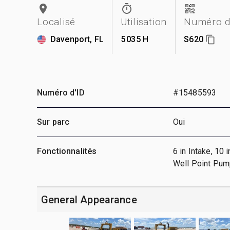
Localisé
Utilisation
Numéro d
Davenport, FL
5 035 H
S620
Numéro d'ID
#15485593
Sur parc
Oui
Fonctionnalités
6 in Intake, 10
Well Point Pum
General Appearance