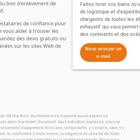
 du bon d'enlèvement de
Faites livrer vos biens où
f.
de logistique et d'expédit
chargeons de toutes les ét
estataires de confiance pour
exhaustif qui vous permet 
e vous aider à trouver les
des continents et des océa
mandez des devis gratuits ou
anées sur les sites Web de
Nous envoyer un
e-mail
tée. Ritchie Bros. Auctioneers n'a inspecté aucun aspect ou
és dans le présent document. Sauf indication expresse, nous ne
 concernant l'équipement et/ou ses composants, y compris, sans s'y
ment, la conformité à toute norme ou exigence de sécurité de toute
uation à un usage particulier ou la qualité marchande. Nous vous