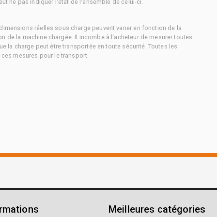
ut ne pas indiquer l'état de l'ensemble de celui-ci.
dimensions réelles sous charge peuvent varier en fonction de la
on de la machine chargée. Il incombe à l'acheteur de mesurer toutes
ue la charge peut être transportée en toute sécurité. Toutes les
à ces mesures pour le transport.
ormations
Meilleures catégories