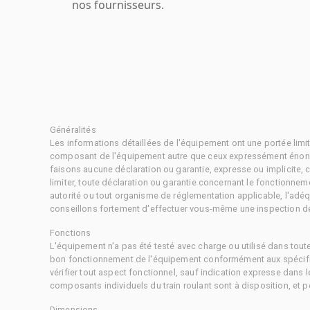
nos fournisseurs.
Généralités
Les informations détaillées de l'équipement ont une portée limi
composant de l'équipement autre que ceux expressément énonc
faisons aucune déclaration ou garantie, expresse ou implicite,
limiter, toute déclaration ou garantie concernant le fonctionne
autorité ou tout organisme de réglementation applicable, l'adéq
conseillons fortement d'effectuer vous-même une inspection dét
Fonctions
L'équipement n'a pas été testé avec charge ou utilisé dans tout
bon fonctionnement de l'équipement conformément aux spécific
vérifier tout aspect fonctionnel, sauf indication expresse dans
composants individuels du train roulant sont à disposition, et pe
Dimensions