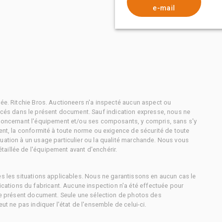
e-mail
tée. Ritchie Bros. Auctioneers n'a inspecté aucun aspect ou
és dans le présent document. Sauf indication expresse, nous ne
 concernant l'équipement et/ou ses composants, y compris, sans s'y
ment, la conformité à toute norme ou exigence de sécurité de toute
uation à un usage particulier ou la qualité marchande. Nous vous
aillée de l'équipement avant d'enchérir.
es les situations applicables. Nous ne garantissons en aucun cas le
ations du fabricant. Aucune inspection n'a été effectuée pour
 le présent document. Seule une sélection de photos des
ut ne pas indiquer l'état de l'ensemble de celui-ci.