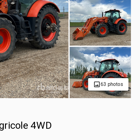
63 photos
gricole 4WD