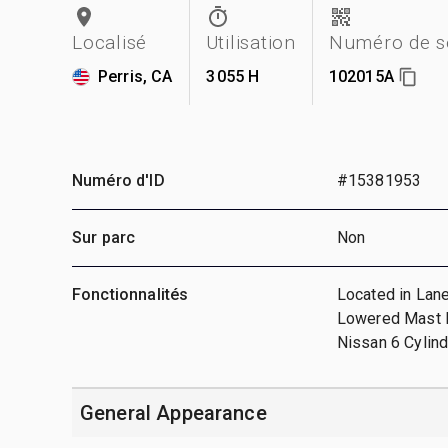
Localisé
Utilisation
Numéro de s
Perris, CA
3 055 H
102015A
Numéro d'ID
#15381953
Sur parc
Non
Fonctionnalités
Located in Lane
Lowered Mast He
Nissan 6 Cylin
General Appearance