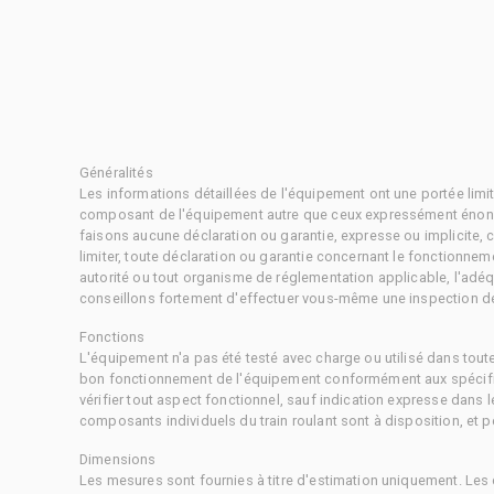
Généralités
Les informations détaillées de l'équipement ont une portée limi
composant de l'équipement autre que ceux expressément énonc
faisons aucune déclaration ou garantie, expresse ou implicite,
limiter, toute déclaration ou garantie concernant le fonctionne
autorité ou tout organisme de réglementation applicable, l'adéq
conseillons fortement d'effectuer vous-même une inspection dét
Fonctions
L'équipement n'a pas été testé avec charge ou utilisé dans tout
bon fonctionnement de l'équipement conformément aux spécific
vérifier tout aspect fonctionnel, sauf indication expresse dans
composants individuels du train roulant sont à disposition, et pe
Dimensions
Les mesures sont fournies à titre d'estimation uniquement. Les 