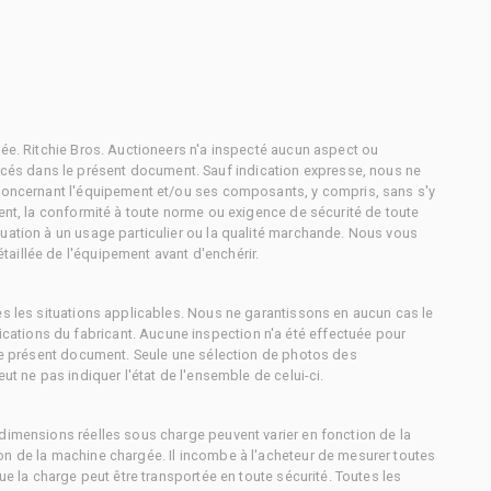
tée. Ritchie Bros. Auctioneers n'a inspecté aucun aspect ou
és dans le présent document. Sauf indication expresse, nous ne
 concernant l'équipement et/ou ses composants, y compris, sans s'y
ment, la conformité à toute norme ou exigence de sécurité de toute
uation à un usage particulier ou la qualité marchande. Nous vous
aillée de l'équipement avant d'enchérir.
es les situations applicables. Nous ne garantissons en aucun cas le
ations du fabricant. Aucune inspection n'a été effectuée pour
 le présent document. Seule une sélection de photos des
ut ne pas indiquer l'état de l'ensemble de celui-ci.
dimensions réelles sous charge peuvent varier en fonction de la
on de la machine chargée. Il incombe à l'acheteur de mesurer toutes
ue la charge peut être transportée en toute sécurité. Toutes les