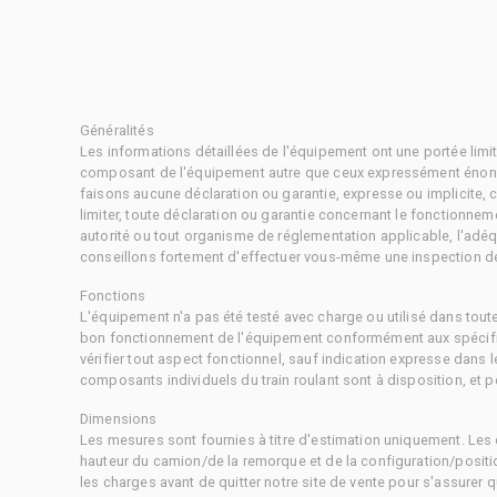
Généralités
Les informations détaillées de l'équipement ont une portée limi
composant de l'équipement autre que ceux expressément énonc
faisons aucune déclaration ou garantie, expresse ou implicite,
limiter, toute déclaration ou garantie concernant le fonctionne
autorité ou tout organisme de réglementation applicable, l'adéq
conseillons fortement d'effectuer vous-même une inspection dét
Fonctions
L'équipement n'a pas été testé avec charge ou utilisé dans tout
bon fonctionnement de l'équipement conformément aux spécific
vérifier tout aspect fonctionnel, sauf indication expresse dans
composants individuels du train roulant sont à disposition, et pe
Dimensions
Les mesures sont fournies à titre d'estimation uniquement. Les 
hauteur du camion/de la remorque et de la configuration/positi
les charges avant de quitter notre site de vente pour s'assurer q