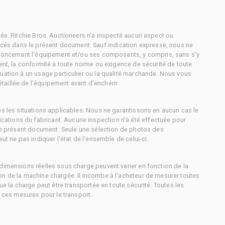
tée. Ritchie Bros. Auctioneers n'a inspecté aucun aspect ou
és dans le présent document. Sauf indication expresse, nous ne
 concernant l'équipement et/ou ses composants, y compris, sans s'y
ment, la conformité à toute norme ou exigence de sécurité de toute
uation à un usage particulier ou la qualité marchande. Nous vous
aillée de l'équipement avant d'enchérir.
es les situations applicables. Nous ne garantissons en aucun cas le
ations du fabricant. Aucune inspection n'a été effectuée pour
 le présent document. Seule une sélection de photos des
ut ne pas indiquer l'état de l'ensemble de celui-ci.
dimensions réelles sous charge peuvent varier en fonction de la
on de la machine chargée. Il incombe à l'acheteur de mesurer toutes
ue la charge peut être transportée en toute sécurité. Toutes les
à ces mesures pour le transport.