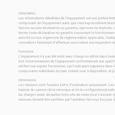
Généralités
Les informations détaillées de l'équipement ont une portée limi
composant de l'équipement autre que ceux expressément énonc
faisons aucune déclaration ou garantie, expresse ou implicite,
limiter, toute déclaration ou garantie concernant le fonctionne
autorité ou tout organisme de réglementation applicable, l'adéq
conseillons fortement d'effectuer vous-même une inspection dét
Fonctions
L'équipement n'a pas été testé avec charge ou utilisé dans tout
bon fonctionnement de l'équipement conformément aux spécific
vérifier tout aspect fonctionnel, sauf indication expresse dans
composants individuels du train roulant sont à disposition, et pe
Dimensions
Les mesures sont fournies à titre d'estimation uniquement. Les 
hauteur du camion/de la remorque et de la configuration/positi
les charges avant de quitter notre site de vente pour s'assurer q
mesures doivent être vérifiées par l'acheteur. Ne vous fiez pas 