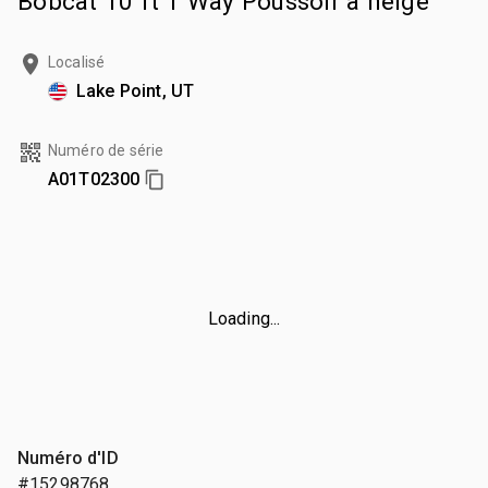
Bobcat 10 ft 1 Way Poussoir à neige
Localisé
Lake Point, UT
Numéro de série
A01T02300
Loading...
Numéro d'ID
#15298768