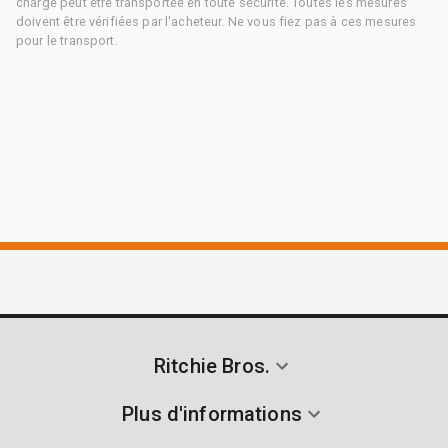
charge peut être transportée en toute sécurité. Toutes les mesures
doivent être vérifiées par l'acheteur. Ne vous fiez pas à ces mesures
pour le transport.
Ritchie Bros.
Plus d'informations