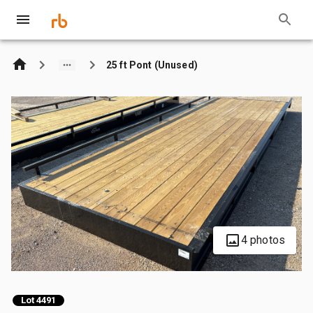
25 ft Pont (Unused)
4 photos
Lot 4491