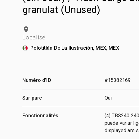
granulat (Unused)
Localisé
Polotitlán De La Ilustración, MEX, MEX
Numéro d'ID
#15382169
Sur parc
Oui
Fonctionnalités
(4) TBS240 240
puede variar li
displayed are 