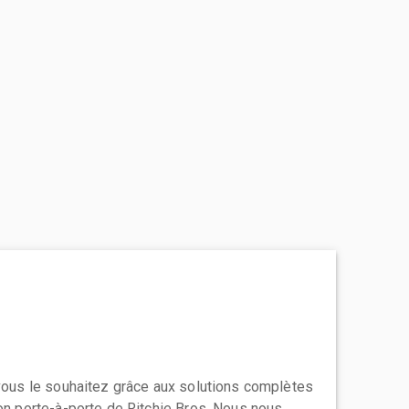
 vous le souhaitez grâce aux solutions complètes
ion porte-à-porte de Ritchie Bros. Nous nous