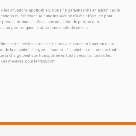
es les situations applicables. Nous ne garantissons en aucun cas le
ations du fabricant. Aucune inspection n'a été effectuée pour
 le présent document. Seule une sélection de photos des
ut ne pas indiquer l'état de l'ensemble de celui-ci.
dimensions réelles sous charge peuvent varier en fonction de la
on de la machine chargée. Il incombe à l'acheteur de mesurer toutes
ue la charge peut être transportée en toute sécurité. Toutes les
à ces mesures pour le transport.